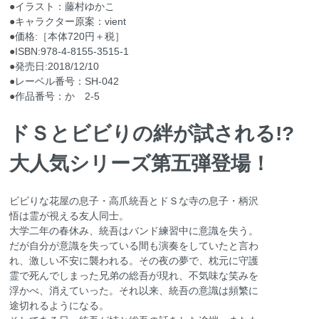
●イラスト：藤村ゆかこ
●キャラクター原案：vient
●価格:［本体720円＋税］
●ISBN:978-4-8155-3515-1
●発売日:2018/12/10
●レーベル番号：SH‐042
●作品番号：か 2-5
ドＳとビビりの絆が試される!?
大人気シリーズ第五弾登場！
ビビりな花屋の息子・高爪統吾とドＳな寺の息子・柄沢
悟は霊が視える友人同士。
大学二年の春休み、統吾はバンド練習中に意識を失う。
だが自分が意識を失っている間も演奏をしていたと言わ
れ、激しい不安に襲われる。その夜の夢で、枕元に守護
霊で死んでしまった兄弟の総吾が現れ、不気味な笑みを
浮かべ、消えていった。それ以来、統吾の意識は頻繁に
途切れるようになる。