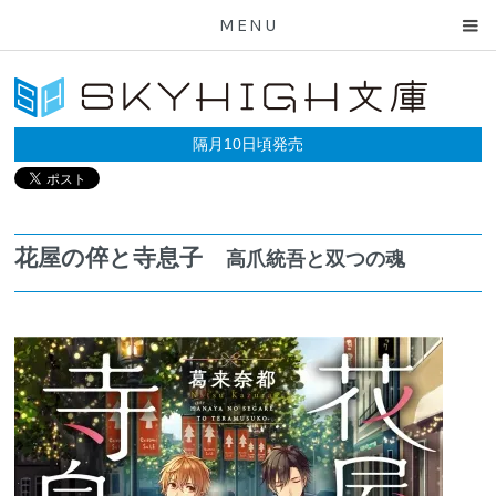
MENU
隔月10日頃発売
花屋の倅と寺息子
高爪統吾と双つの魂