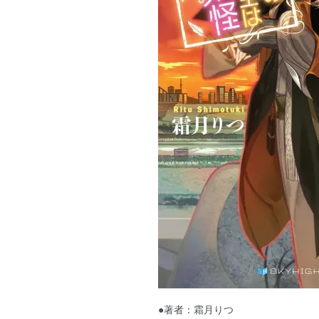
●著者：霜月りつ