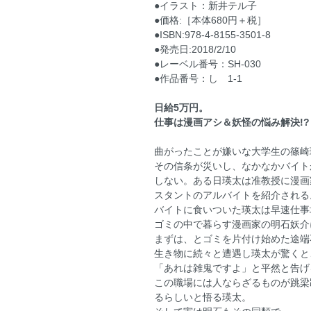
●イラスト：新井テル子
●価格:［本体680円＋税］
●ISBN:978-4-8155-3501-8
●発売日:2018/2/10
●レーベル番号：SH‐030
●作品番号：し 1-1
日給5万円。
仕事は漫画アシ＆妖怪の悩み解決!?
曲がったことが嫌いな大学生の篠崎
その信条が災いし、なかなかバイト
しない。ある日瑛太は准教授に漫画
スタントのアルバイトを紹介される
バイトに食いついた瑛太は早速仕事
ゴミの中で暮らす漫画家の明石妖介
まずは、とゴミを片付け始めた途端
生き物に続々と遭遇し瑛太が驚くと
「あれは雑鬼ですよ」と平然と告げ
この職場には人ならざるものが跳梁
るらしいと悟る瑛太。