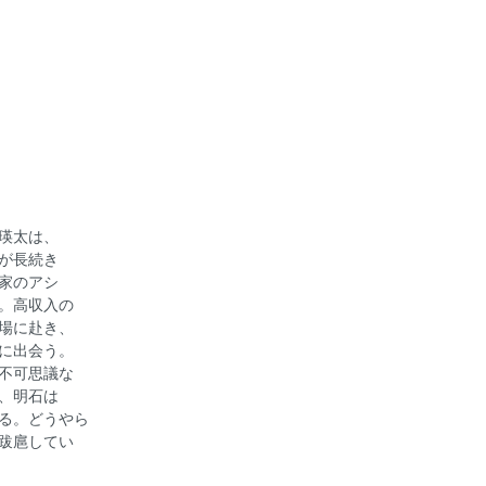
瑛太は、
が長続き
家のアシ
。高収入の
場に赴き、
に出会う。
不可思議な
、明石は
る。どうやら
跋扈してい