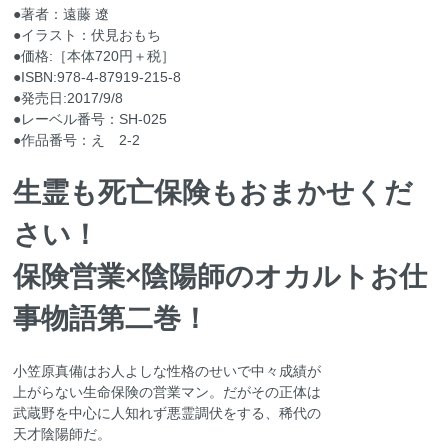
●著者：遠藤 遼
●イラスト：伏見おもち
●価格:［本体720円＋税］
●ISBN:978-4-87919-215-8
●発売日:2017/9/8
●レーベル番号：SH‐025
●作品番号：え 2-2
生霊も死亡保険もおまかせくだ
さい！
保険営業×陰陽師のオカルトお仕
事物語第二巻！
小笠原真備はお人よしな性格のせいで中々成績が
上がらない生命保険の営業マン。だがその正体は
武蔵野を中心に人知れず悪霊調伏をする、稀代の
天才陰陽師だ。