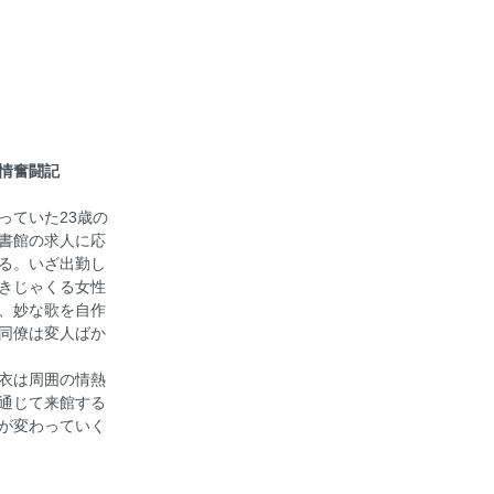
情奮闘記
っていた23歳の
書館の求人に応
る。いざ出勤し
きじゃくる女性
、妙な歌を自作
同僚は変人ばか
衣は周囲の情熱
通じて来館する
が変わっていく