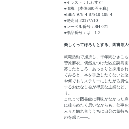
●イラスト：しわすだ
●価格:［本体680円＋税］
●ISBN:978-4-87919-198-4
●発売日:2017/7/10
●レーベル番号：SH‐021
●作品番号：は 1-2
楽しくってほろりとする、図書館人
就職活動で挫折し、半年間ひきこも
菅原麻衣。偶然見つけた区立詩島図
募したところ、あっさりと採用され
てみると、本を手放したくないと泣
や何でもミステリーにしたがる男性
するおはなし会が得意な主婦など、
り。
これまで図書館に興味がなかった麻
に後ろめたく思いながらも、仕事を
人々と触れ合ううちに自分の気持ち
のを感じ――。