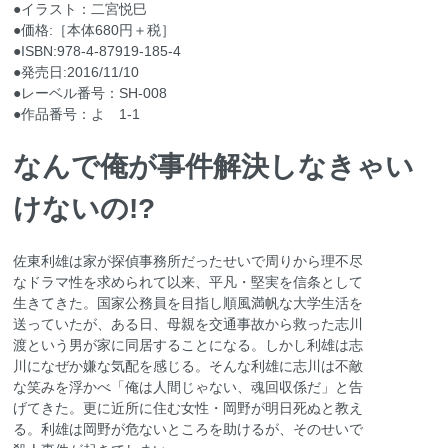
●イラスト：二宮悦巳
●価格:［本体680円＋税］
●ISBN:978-4-87919-185-4
●発売日:2016/11/10
●レーベル番号：SH‐008
●作品番号：よ 1-1
なんで俺が事件解決しなきゃい
けないの!?
佐東利雄は家が探偵事務所だったせいで周りから理不尽
なドラマ性を求められて以来、平凡・堅実を信条として
生きてきた。国家公務員を目指し順風満帆な大学生活を
送っていたが、ある日、母親を交通事故から救った志川
渡という男が家に同居することになる。しかし利雄は志
川になぜか嫌な気配を感じる。そんな利雄に志川は不敵
な笑みを浮かべ「俺は人間じゃない、魂回収係だ」と告
げてきた。更に近所に住む女性・岡野が明日死ぬと教え
る。利雄は岡野が危ないところを助けるが、そのせいで