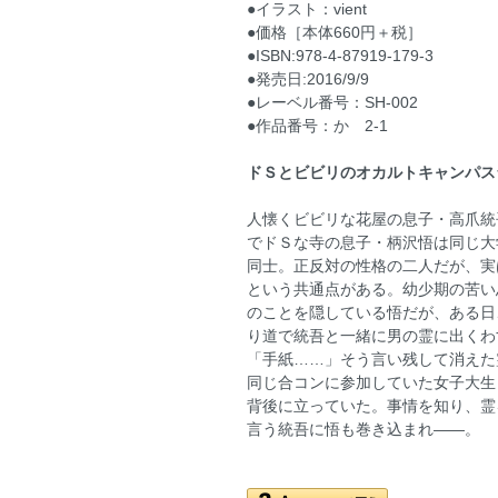
●イラスト：vient
●価格［本体660円＋税］
●ISBN:978-4-87919-179-3
●発売日:2016/9/9
●レーベル番号：SH‐002
●作品番号：か 2-1
ドＳとビビリのオカルトキャンパス
人懐くビビリな花屋の息子・高爪統
でドＳな寺の息子・柄沢悟は同じ大
同士。正反対の性格の二人だが、実
という共通点がある。幼少期の苦い
のことを隠している悟だが、ある日
り道で統吾と一緒に男の霊に出くわ
「手紙……」そう言い残して消えた
同じ合コンに参加していた女子大生
背後に立っていた。事情を知り、霊
言う統吾に悟も巻き込まれ――。