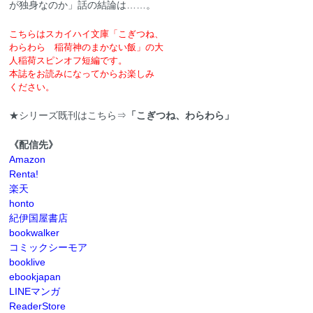
が独身なのか」話の結論は……。
こちらはスカイハイ文庫「こぎつね、
わらわら 稲荷神のまかない飯」の大
人稲荷スピンオフ短編です。
本誌をお読みになってからお楽しみ
ください。
★シリーズ既刊はこちら⇒
「こぎつね、わらわら」
《配信先》
Amazon
Renta!
楽天
honto
紀伊国屋書店
bookwalker
コミックシーモア
booklive
ebookjapan
LINEマンガ
ReaderStore