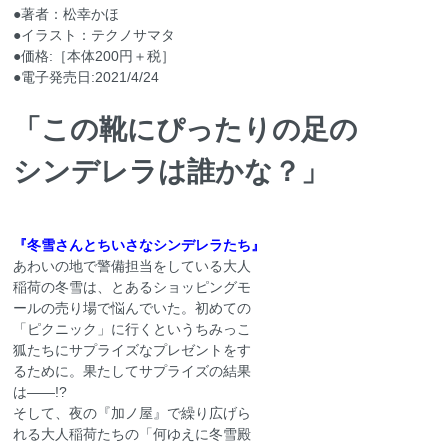
●著者：松幸かほ
●イラスト：テクノサマタ
●価格:［本体200円＋税］
●電子発売日:2021/4/24
「この靴にぴったりの足の
シンデレラは誰かな？」
『冬雪さんとちいさなシンデレラたち』
あわいの地で警備担当をしている大人
稲荷の冬雪は、とあるショッピングモ
ールの売り場で悩んでいた。初めての
「ピクニック」に行くというちみっこ
狐たちにサプライズなプレゼントをす
るために。果たしてサプライズの結果
は――!?
そして、夜の『加ノ屋』で繰り広げら
れる大人稲荷たちの「何ゆえに冬雪殿