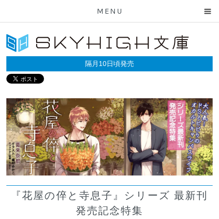
MENU
隔月10日頃発売
『花屋の倅と寺息子』シリーズ 最新刊
発売記念特集