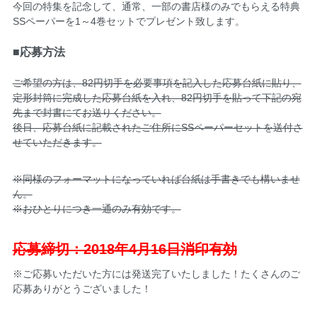
今回の特集を記念して、通常、一部の書店様のみでもらえる特典
SSペーパーを1～4巻セットでプレゼント致します。
■応募方法
ご希望の方は、82円切手を必要事項を記入した応募台紙に貼り、
定形封筒に完成した応募台紙を入れ、82円切手を貼って下記の宛
先まで封書にてお送りください。
後日、応募台紙に記載されたご住所にSSペーパーセットを送付さ
せていただきます。
※同様のフォーマットになっていれば台紙は手書きでも構いませ
ん。
※おひとりにつき一通のみ有効です。
応募締切：2018年4月16日消印有効
※ご応募いただいた方には発送完了いたしました！たくさんのご
応募ありがとうございました！