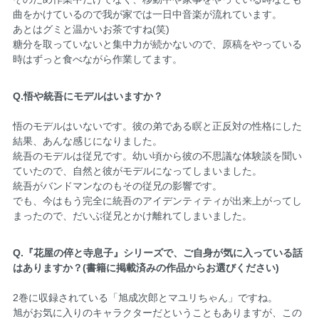
曲をかけているので我が家では一日中音楽が流れています。
あとはグミと温かいお茶ですね(笑)
糖分を取っていないと集中力が続かないので、原稿をやっている
時はずっと食べながら作業してます。
Q.悟や統吾にモデルはいますか？
悟のモデルはいないです。彼の弟である瞑と正反対の性格にした
結果、あんな感じになりました。
統吾のモデルは従兄です。幼い頃から彼の不思議な体験談を聞い
ていたので、自然と彼がモデルになってしまいました。
統吾がバンドマンなのもその従兄の影響です。
でも、今はもう完全に統吾のアイデンティティが出来上がってし
まったので、だいぶ従兄とかけ離れてしまいました。
Q.『花屋の倅と寺息子』シリーズで、ご自身が気に入っている話
はありますか？(書籍に掲載済みの作品からお選びください)
2巻に収録されている「旭成次郎とマユリちゃん」ですね。
旭がお気に入りのキャラクターだということもありますが、この