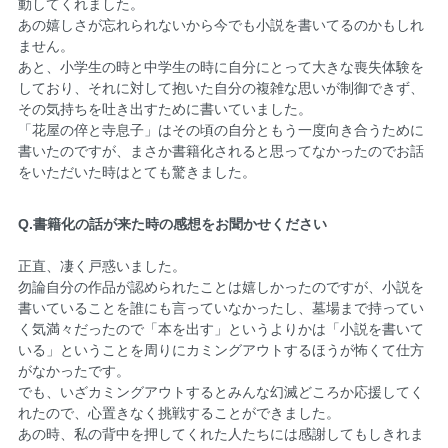
動してくれました。
あの嬉しさが忘れられないから今でも小説を書いてるのかもしれ
ません。
あと、小学生の時と中学生の時に自分にとって大きな喪失体験を
しており、それに対して抱いた自分の複雑な思いが制御できず、
その気持ちを吐き出すために書いていました。
「花屋の倅と寺息子」はその頃の自分ともう一度向き合うために
書いたのですが、まさか書籍化されると思ってなかったのでお話
をいただいた時はとても驚きました。
Q.書籍化の話が来た時の感想をお聞かせください
正直、凄く戸惑いました。
勿論自分の作品が認められたことは嬉しかったのですが、小説を
書いていることを誰にも言っていなかったし、墓場まで持ってい
く気満々だったので「本を出す」というよりかは「小説を書いて
いる」ということを周りにカミングアウトするほうが怖くて仕方
がなかったです。
でも、いざカミングアウトするとみんな幻滅どころか応援してく
れたので、心置きなく挑戦することができました。
あの時、私の背中を押してくれた人たちには感謝してもしきれま