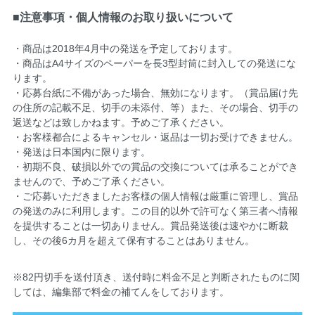
■注意事項・個人情報のお取り扱いについて
・商品は2018年4月中の発送を予定しております。
・商品はA4サイズのペーパーを長3型封筒に封入しての発送にな
ります。
・応募台紙に不備があった場合、無効になります。（賞品届け先
の住所の記載不足、切手の未添付、等）また、その場合、切手の
返送などは致しかねます。予めご了承ください。
・お客様都合によるキャンセル・返品は一切お受けできません。
・発送は日本国内に限ります。
・初期不良、破損以外での賞品の交換については承ることができ
ませんので、予めご了承ください。
・ご応募いただきましたお客様の個人情報は厳重に管理し、賞品
の発送のみに利用します。この目的以外で許可なく第三者へ情報
を提供することは一切ありません。賞品発送後は速やかに断裁
し、その後6カ月を超えて保有することはありません。
※82円切手を送付頂き、送付時に料金不足と判断されたものに関
しては、編集部で料金の補てんをしております。