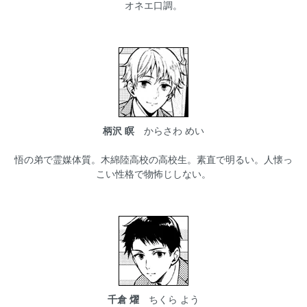
オネエ口調。
柄沢 瞑
からさわ めい
悟の弟で霊媒体質。木綿陸高校の高校生。素直で明るい。人懐っ
こい性格で物怖じしない。
千倉 燿
ちくら よう