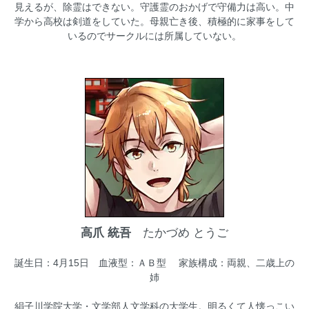
見えるが、除霊はできない。守護霊のおかげで守備力は高い。中
学から高校は剣道をしていた。母親亡き後、積極的に家事をして
いるのでサークルには所属していない。
高爪 統吾
たかづめ とうご
誕生日：4月15日 血液型：ＡＢ型 家族構成：両親、二歳上の
姉
絹子川学院大学・文学部人文学科の大学生。明るくて人懐っこい