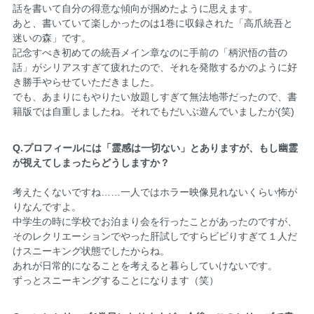
話を書いて自分の得意な傾向が掴めたように思えます。
あと、書いていて楽しかったのは1巻に収録された「高爪統吾と
迷いの森」です。
記念すべき初めての統吾メイン章なのに手前の「柄沢悟の昔の
話」がシリアスすぎて疲れたので、それを発散するかのように好
き勝手やらせていただきました。
でも、あまりにもやりたい放題しすぎて無法地帯だったので、書
籍版では自重しましたね。それでもだいぶ遊んでいましたが(笑)
Q.プロフィールには「霊感は一切ない」とありますが、もし幽霊
が視えてしまったらどうしますか？
考えたくないですね……一人ではホラー映像見れないくらい怖が
りなんですよ。
中学生の時に学校でお泊まり会を行ったことがあったのですが、
そのレクリエーションでやった肝試しですらビビりすぎて１人だ
けスニーキング状態でしたからね。
あれが日常的になることを考えると暮らしていけないです。
ずっとスニーキングすることになります（笑）