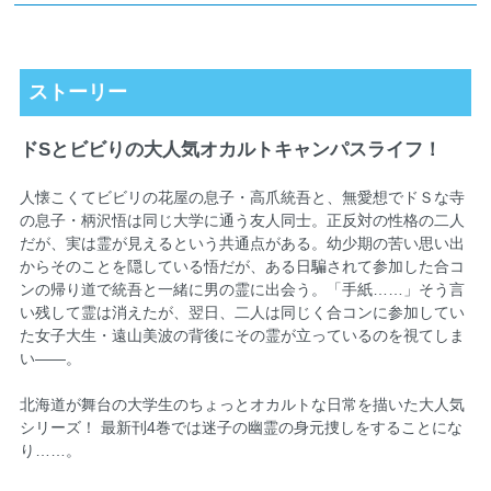
ストーリー
ドSとビビりの大人気オカルトキャンパスライフ！
人懐こくてビビリの花屋の息子・高爪統吾と、無愛想でドＳな寺
の息子・柄沢悟は同じ大学に通う友人同士。正反対の性格の二人
だが、実は霊が見えるという共通点がある。幼少期の苦い思い出
からそのことを隠している悟だが、ある日騙されて参加した合コ
ンの帰り道で統吾と一緒に男の霊に出会う。「手紙……」そう言
い残して霊は消えたが、翌日、二人は同じく合コンに参加してい
た女子大生・遠山美波の背後にその霊が立っているのを視てしま
い――。
北海道が舞台の大学生のちょっとオカルトな日常を描いた大人気
シリーズ！ 最新刊4巻では迷子の幽霊の身元捜しをすることにな
り……。