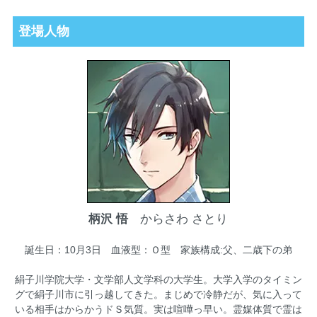
登場人物
柄沢 悟
からさわ さとり
誕生日：10月3日 血液型：Ｏ型 家族構成:父、二歳下の弟
絹子川学院大学・文学部人文学科の大学生。大学入学のタイミン
グで絹子川市に引っ越してきた。まじめで冷静だが、気に入って
いる相手はからかうドＳ気質。実は喧嘩っ早い。霊媒体質で霊は