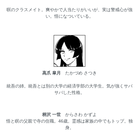
暝のクラスメイト。爽やかで人当たりがいいが、実は警戒心が強
い。悟になついている。
高爪 皐月
たかづめ さつき
統吾の姉。統吾とは別の大学の経済学部の大学生。気が強くサバ
サバした性格。
柄沢 一世
からさわ かずよ
悟と瞑の父親で寺の住職。46歳。霊感は家族の中でもトップ。独
身。