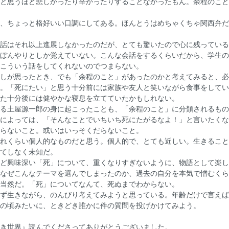
と思うほど悲しかったり辛かったりすることなかったもん。余程のこと
、ちょっと格好いい口調にしてある。ほんとうはめちゃくちゃ関西弁だ
話はそれ以上進展しなかったのだが、とても驚いたので心に残っている
ぼんやりとしか覚えていない。こんな会話をするくらいだから、学生の
こういう話をしてくれないのでつまらない。
しが思ったとき、でも「余程のこと」があったのかと考えてみると、必
。「死にたい」と思う十分前には家族や友人と笑いながら食事をしてい
た十分後には健やかな寝息を立てていたかもしれない。
る土屋源一郎の身に起こったことも、「余程のこと」に分類されるもの
によっては、「そんなことでいちいち死にたがるなよ！」と言いたくな
らないこと。或いはいっそくだらないこと。
れくらい個人的なものだと思う。個人的で、とても近しい。生きること
てしなく未知だ。
ど興味深い「死」について、重くなりすぎないように、物語として楽し
なぜこんなテーマを選んでしまったのか、過去の自分を本気で憎むくら
当然だ。「死」についてなんて、死ぬまでわからない。
ず生きながら、のんびり考えてみようと思っている。年齢だけで言えば
の頃みたいに、ときどき誰かに件の質問を投げかけてみよう。
き世界』読んでくださってありがとうございました。