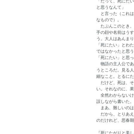
「だって、死にたい
と思うなんて」
と言った（これは
なもので）。
たぶんこのとき、
手の顔や名前はうす
う。大人はあんまり
「死にたい」とわた
ではなかったと思う
「死にたい」と思っ
物語の主人公であ
うところだ。見る人
細なこと。とるにた
だけど、死は、そ
い。それなのに、果
全然わからないけ
誤しながら書いた。
まあ、難しいのは
だから、とりあえ
のだけれど、思春期
『死にたがりと美し