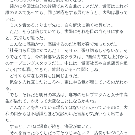
確かに今回は自分の片腕である白兼のミスだが、紫藤はこれが
誰のミスであっても、同じ対応をする男だろうと、大和は思って
いた。
ミスを責めるよりまず先に、自ら解決に動く社長だと。
ただ、そうは信じていても、実際にそれを目の当たりにする
と、気持ちが違った。
こんなに感動かつ、高揚するのだと我が身で知ったのだ。
「社長自ら店頭に立つんだ！ そりゃ、張り切るしかないか。そ
うでなくても、今の幹部や店長クラスは、?自然力?立ち上げから
のオープニングスタッフだし。中には、紫藤社長や白兼店長を追
いかけて転職してきた、幹部もいるって聞くしね」
どうやら深森も気持ちは同じようだ。
気合を入れ直したところへ、更にやる気が増しているのがわか
る。
「でも、それだと明日の本店は、麻布のセレブマダムと女子中高
生が溢れて、かえって大変なことになるかもね」
こんなことを言っている場合ではないとわかっているのに、大
和の口からは不思議なほど冗談めいた言葉が気負いなく出てき
た。
すると、これに深森が続き、海堂が続いた。
「それを言ったらうちだってそうじゃない？ 店長がレジに入っ