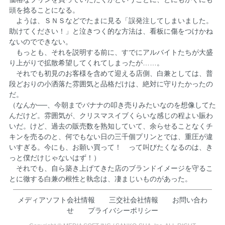
頭を捻ることになる。
ようは、ＳＮＳなどでたまに見る「誤発注してしまいました。
助けてください！」と泣きつく的な方法は、看板に傷をつけかね
ないのでできない。
もっとも、それを説明する前に、すでにアルバイトたちが大盛
り上がりで拡散希望してくれてしまったが……。
それでも初見のお客様を含めて迎える店側、白兼としては、普
段どおりの小洒落た雰囲気と品格だけは、絶対に守りたかったの
だ。
（なんか──、今朝までバナナの叩き売りみたいなのを想像してた
んだけど。雰囲気が、クリスマスイブくらいな感じの程よい賑わ
いだ。けど、過去の販売数を熟知していて、余らせることなくチ
キンを売るのと、何でもない日の三千個プリンとでは、重圧が違
いすぎる。今にも、お願い買って！ って叫びたくなるのは、き
っと僕だけじゃないはず！）
それでも、自ら築き上げてきた店のブランドイメージを守るこ
とに徹する白兼の根性と執念は、凄まじいものがあった。
メディアソフト会社情報
三交社会社情報
お問い合わ
せ
プライバシーポリシー