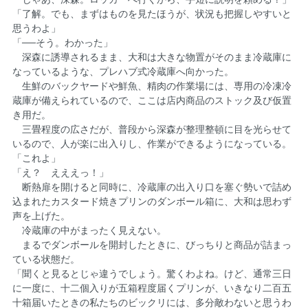
「了解。でも、まずはものを見たほうが、状況も把握しやすいと
思うわよ」
「──そう。わかった」
深森に誘導されるまま、大和は大きな物置がそのまま冷蔵庫に
なっているような、プレハブ式冷蔵庫へ向かった。
生鮮のバックヤードや鮮魚、精肉の作業場には、専用の冷凍冷
蔵庫が備えられているので、ここは店内商品のストック及び仮置
き用だ。
三畳程度の広さだが、普段から深森が整理整頓に目を光らせて
いるので、人が楽に出入りし、作業ができるようになっている。
「これよ」
「え？ えええっ！」
断熱扉を開けると同時に、冷蔵庫の出入り口を塞ぐ勢いで詰め
込まれたカスタード焼きプリンのダンボール箱に、大和は思わず
声を上げた。
冷蔵庫の中がまったく見えない。
まるでダンボールを開封したときに、びっちりと商品が詰まっ
ている状態だ。
「聞くと見るとじゃ違うでしょう。驚くわよね。けど、通常三日
に一度に、十二個入りが五箱程度届くプリンが、いきなり二百五
十箱届いたときの私たちのビックリには、多分敵わないと思うわ