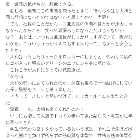
長・紫藤の気持ちが、想像できる。
むしろ、最初にこの事態を知ったときに、彼ならやはり大和と
同じ発想になったのではないかと思えたので、尚更だ。
「でも、社長のことだから、白兼店長の体調不良とかが原因じゃ
なかったからこそ、笑って頑張ろうになっただけじゃないか
な？ あとは、いつも白兼店長がしっかりしすぎていて、隙がな
いから。こういううっかりミスもするんだって、ちょっと安心し
たとか」
大和は下ろしたリュックをロッカーにしまうと、代わりに店の
ロゴが入った明るいグリーンのエプロンを身に着ける。
これこそが大和にとっては戦闘服だ。
「かもね」
大和の勢いにあてられたのか、深森も後ろで一つ結びにしてい
た長い黒髪をキュッと縛り直した。
そうして「よし」と勢いづけて、ロッカールームを出たとき
だ。
「深森！ あ、大和も来てくれたのか！」
いつにも増して大股でドカドカ歩いてきた副店長・海堂が足早
に寄ってきた。
学生時代から空手をやっているという彼は、それこそ先ほど出
会った熊にも負けず劣らずの筋肉質な体型で、性格も熱血体育会