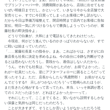
でプリンフィーバー中。消費期限があるから、店頭に出せてもせ
いぜい明後日までだし。かといって、いきなり今から全店舗で大
安売りじゃ、すでに今日買ってしまったお客様に申し訳がない。
だから今日は準備万端整えて、閉店時間まで店内でお客様に告知
宣伝。明日一気に片づけるつもりで勝負しようっていうのが、紫
藤社長の即決指令よ」
どうりで白兼が、大和にまで電話をしてきたわけだった。
今現在、何がどう進んでいるのかさっぱりわからないが、すで
に戦いは始まっていたのだ。
「……紫藤社長直々の指令か。まあ、こればかりは、さすがに白
兼店長も社長に決定を求めるよね。今の自分に冷静な判断ができ
るとは思わないだろうし。普段から、過信はしない人だから」
「うん。それでも社長は、“やらかしたのが、お前でよかった。こ
れが一社員だったら、逆にアフターフォローに困るところだ”って
笑ったそうよ。ただ、店長からしたら“馬鹿野郎！ お前がそんな
んでどうする!! 示しがつかないだろう”って怒鳴られたほうが、
まだ生きた心地がするって言ってたわ。本当、いっそ体調が悪く
てのミスだったほうが、どれほどよかったか──って」
それにしたって、ここまでくると、笑いながら説明するしかな
い深森と気持ちは同じだったのだろう。
ことが大きすぎて、そうとしか言いようがなかっただろう社