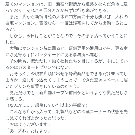
建てのマンションは、旧・新宿門衛所から道路を挟んだ角地に建
っており、それこそ五分とかからずに行き来ができる。
また、店から新宿御苑の大木戸門方面に十分も歩けば、大和の
自宅マンション。普段なら、一度は帰宅をしてから出勤するとこ
ろだ。
しかし、今日はことがことなので、そのまま店へ向かうことに
した。
大和はマンション脇に回ると、店舗専用の通用口から、更衣室
にさえ寄らずにバックヤードにある事務所へ進む。
その間も、慌ただしく動く社員たちを目にするが、手にしてい
るのはカスタードプリンではない。
おそらく、今現在店頭に出せる冷蔵商品をできるだけ並べてし
まうか、逆に引っ込めてしまうことで、できた空きスペースに届
いたプリンを仮置きしているのだろう。
見ただけでも、新店舗オープン前日かというような慌ただしさ
を感じる。
（なんか……、想像していた以上の事態？）
これなら店から入って、乳製品などの冷蔵コーナーの状態を先
に見てくればよかったと思った。
「おはようございます」
「あ、大和。おはよう」