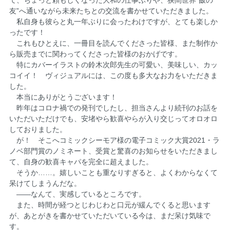
て、ちょっと頼もしくなった大和の仕事ぶりや、狭間世界“飯の
友”へ通いながら未来たちとの交流を書かせていただきました。
私自身も彼らと丸一年ぶりに会ったわけですが、とても楽しか
ったです！
これもひとえに、一冊目を読んでくださった皆様、また制作か
ら販売までに関わってくださった皆様のおかげです。
特にカバーイラストの鈴木次郎先生の可愛い、美味しい、カッ
コイイ！ ヴィジュアルには、この度も多大なお力をいただきま
した。
本当にありがとうございます！
昨年はコロナ禍での発刊でしたし、担当さんより続刊のお話を
いただいただけでも、安堵やら歓喜やらが入り交じってオロオロ
しておりました。
が！ そこへコミックシーモア様の電子コミック大賞2021・ラ
ノベ部門賞のノミネート、受賞と驚喜のお知らせをいただきまし
て、自身の歓喜キャパを完全に超えました。
そうか……。嬉しいことも重なりすぎると、よくわからなくて
呆けてしまうんだな。
――なんて、実感しているところです。
また、時間が経つとじわじわと口元が緩んでくると思います
が、あとがきを書かせていただいている今は、まだ呆け気味で
す。