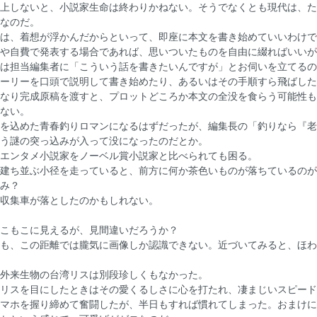
上しないと、小説家生命は終わりかねない。そうでなくとも現代は、た
なのだ。
は、着想が浮かんだからといって、即座に本文を書き始めていいわけで
や自費で発表する場合であれば、思いついたものを自由に綴ればいいが
は担当編集者に「こういう話を書きたいんですが」とお伺いを立てるの
ーリーを口頭で説明して書き始めたり、あるいはその手順すら飛ばした
なり完成原稿を渡すと、プロットどころか本文の全没を食らう可能性も
ない。
を込めた青春釣りロマンになるはずだったが、編集長の「釣りなら『老
う謎の突っ込みが入って没になったのだとか。
エンタメ小説家をノーベル賞小説家と比べられても困る。
建ち並ぶ小径を走っていると、前方に何か茶色いものが落ちているのが
み？
収集車が落としたのかもしれない。
こもこに見えるが、見間違いだろうか？
も、この距離では朧気に画像しか認識できない。近づいてみると、ほわ
外来生物の台湾リスは別段珍しくもなかった。
リスを目にしたときはその愛くるしさに心を打たれ、凄まじいスピード
マホを握り締めて奮闘したが、半日もすれば慣れてしまった。おまけに