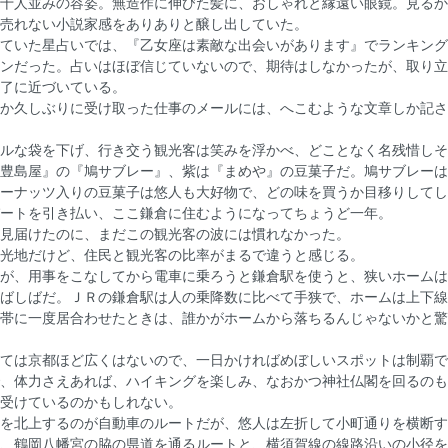
十人並みの容姿。無造作に伸びた髪に、おしゃれと縁遠い眼鏡。見るか
売れない小説家感をありありと醸し出していた。
ていた星占いでは、『乙女座は素敵な出会いがあります』でランキング
ンだった。占いはほぼ信じていないので、期待はしなかったが、取り立
了に近づいている。
か久しぶりに受け取った仕事のメールには、へこむような文章しか記さ
ルな袋を下げ、行き交う観光客は笑みを浮かべ、どことなく名残惜しそ
豊島屋』の『鳩サブレー』、紫は『まめや』の豆菓子だ。鳩サブレーは
ーナッツ入りの豆菓子は悠人も大好物で、どの味を買うか目移りしてし
ートを引き払い、ここ鎌倉に住むようになってちょうど一年。
見届けたのに、まだこの観光客の波には慣れなかった。
光地だけど、住民と観光客の比率がまるで違うと感じる。
が、用事をこなしてから電車に乗ろうと鎌倉駅を使うと、狭いホームは
ばしばだ。ＪＲの鎌倉駅は人の乗降数に比べて手狭で、ホームは上下線
帯に一度居合わせたときは、誰かがホームから落ちるんじゃないかと驚
ては京都ほど広くはないので、一日かければめぼしいスポットは制覇で
、体力さえあれば、ハイキングを楽しみ、なおかつ神社仏閣を回るのも
受けているのかもしれない。
を北上するのが自動車のルートだが、悠人は左折して小町通りを横断す
、鶴岡八幡宮の脇の県道を通るルートと、横須賀線の線路沿いの小径を