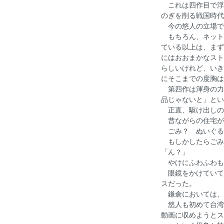
これは四作目で浮
のぎを削る戦国時代
今の悠人の立場で
もちろん、ネット
ている以上は、まず
にはおおまかなスト
らしいけれど、いき
にそこまでの度胸は
第四作は渾身の力
品じゃないと」とい
正直、駆け出しの
昔ながらの住宅が
ごみ？ ぬいぐる
もしかしたらごみ
「ん？」
やけにふわふわも
眼鏡をかけていて
スだった。
鎌倉においては、
悠人も初めて台湾
動画に収めようとス