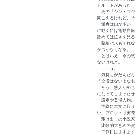
トルートがあった。
あの『シン・ゴジ
聞こえるけれど、そ
鎌倉は山が多い＝
に動くには電動自転
舐めては泣きを見る
路線バスもそれな
がつかなくなる。
とはいえ、今の悠
ないけれど。
……う。
気持ちがだんだん
「全没はないよなあ
そう、悠人がめち
になってしまったせ
設定や登場人物、
実際に本文に取り
い。プロットは実際
駆け出しの小説家
比較的大きめの賞
二作目はまずまず