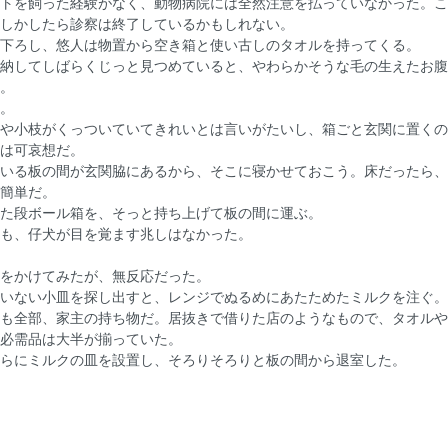
トを飼った経験がなく、動物病院には全然注意を払っていなかった。こ
しかしたら診察は終了しているかもしれない。
下ろし、悠人は物置から空き箱と使い古しのタオルを持ってくる。
納してしばらくじっと見つめていると、やわらかそうな毛の生えたお腹
。
。
や小枝がくっついていてきれいとは言いがたいし、箱ごと玄関に置くの
は可哀想だ。
いる板の間が玄関脇にあるから、そこに寝かせておこう。床だったら、
簡単だ。
た段ボール箱を、そっと持ち上げて板の間に運ぶ。
も、仔犬が目を覚ます兆しはなかった。
をかけてみたが、無反応だった。
いない小皿を探し出すと、レンジでぬるめにあたためたミルクを注ぐ。
も全部、家主の持ち物だ。居抜きで借りた店のようなもので、タオルや
必需品は大半が揃っていた。
らにミルクの皿を設置し、そろりそろりと板の間から退室した。