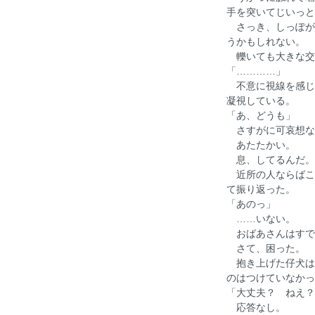
手を突いてじいっと
さっき、しっぽが
うかもしれない。
轢いても大きな交
「…………」
不意に視線を感じ
凝視している。
「あ、どうも」
さすがに可哀想な
あたたかい。
息、してるんだ。
近所の人ならばこ
て振り返った。
「あのっ」
……いない。
おばあさんはすで
さて、困った。
抱き上げた仔犬は
のはつけていなかっ
「大丈夫？ ねえ？
応答なし。