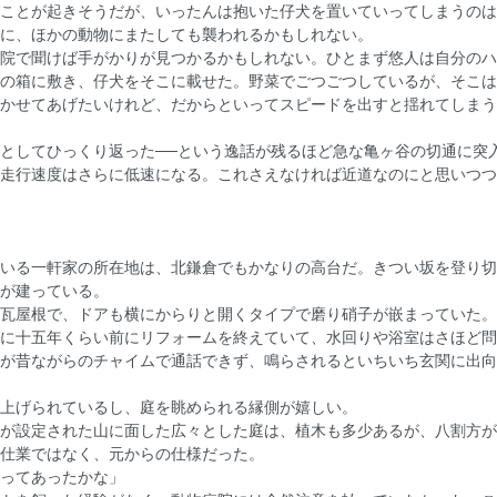
ことが起きそうだが、いったんは抱いた仔犬を置いていってしまうのは
に、ほかの動物にまたしても襲われるかもしれない。
院で聞けば手がかりが見つかるかもしれない。ひとまず悠人は自分のハ
の箱に敷き、仔犬をそこに載せた。野菜でごつごつしているが、そこは
かせてあげたいけれど、だからといってスピードを出すと揺れてしまう
としてひっくり返った──という逸話が残るほど急な亀ヶ谷の切通に突
走行速度はさらに低速になる。これさえなければ近道なのにと思いつつ
いる一軒家の所在地は、北鎌倉でもかなりの高台だ。きつい坂を登り切
が建っている。
瓦屋根で、ドアも横にからりと開くタイプで磨り硝子が嵌まっていた。
に十五年くらい前にリフォームを終えていて、水回りや浴室はさほど問
が昔ながらのチャイムで通話できず、鳴らされるといちいち玄関に出向
上げられているし、庭を眺められる縁側が嬉しい。
が設定された山に面した広々とした庭は、植木も多少あるが、八割方が
仕業ではなく、元からの仕様だった。
ってあったかな」