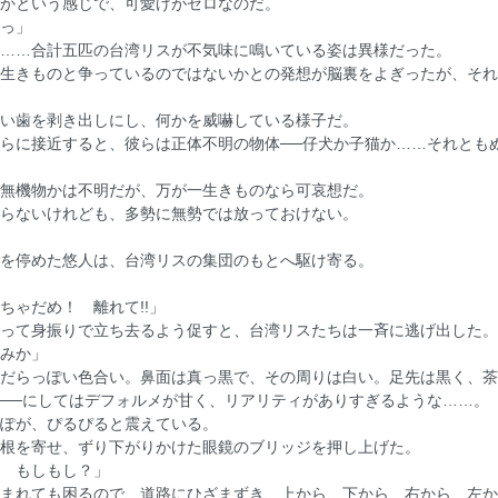
かという感じで、可愛げがゼロなのだ。
っ」
……合計五匹の台湾リスが不気味に鳴いている姿は異様だった。
生きものと争っているのではないかとの発想が脳裏をよぎったが、それ
い歯を剥き出しにし、何かを威嚇している様子だ。
らに接近すると、彼らは正体不明の物体──仔犬か子猫か……それとも
無機物かは不明だが、万が一生きものなら可哀想だ。
らないけれども、多勢に無勢では放っておけない。
を停めた悠人は、台湾リスの集団のもとへ駆け寄る。
ちゃだめ！ 離れて!!」
って身振りで立ち去るよう促すと、台湾リスたちは一斉に逃げ出した。
みか」
だらっぽい色合い。鼻面は真っ黒で、その周りは白い。足先は黒く、茶
──にしてはデフォルメが甘く、リアリティがありすぎるような……。
ぽが、ぴるぴると震えている。
根を寄せ、ずり下がりかけた眼鏡のブリッジを押し上げた。
 もしもし？」
まれても困るので、道路にひざまずき、上から、下から、右から、左か