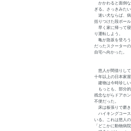
かかわると面倒な
ぎる。さっきみたい
迷い犬ならば、病
括りつけた段ボール
早く家に帰って寝
り運転しよう。
亀が急坂を登ろう
だったスクーターの
自宅へ向かった。
悠人が間借りして
十年以上の日本家屋
建物は今時珍しい
もっとも、部分的
残念ながらドアホン
不便だった。
床は板張りで磨き
ハイキングコース
いる。これは悠人の
「どこかに動物病院