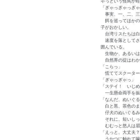
ゃっという怪鳥か蛙
「ぎゃっぎゃっぎゃ
事実、一、二、三
餌を巡ってほかの
子がおかしい。
台湾リスたちは白
速度を落としてさ
囲んでいる。
生物か、あるいは
自然界の掟はわか
「こらっ」
慌ててスクーター
「ぎゃっぎゃっ」
「ステイ！ いじめ
一生懸命両手を振
「なんだ、ぬいぐる
白と黒、茶色のま
仔犬のぬいぐるみ
それに、短いしっ
むむっと悠人は眉
「えっと、大丈夫？
うかつに触れて噛