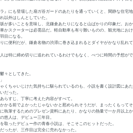
ラ』にも登場した扇ガ谷ガードのあたりを通っていくと、閑静な住宅地
れ以外はしんとしていた。
坂が多いことを意味し、北鎌倉あたりになると山ばかりの印象だ。おか
車かスクーターは必需品だ。軽自動車も有り難いものの、観光地におけ
羽目になる。
りに便利だが、鎌倉名物の渋滞に巻き込まれるとダイヤがかなり乱れて
人は特に締め切りに追われているわけでもなく、べつに時間の予想がで
鬱々としてきた。
」
ゃくちゃいじけた気持ちに駆られているのも、小説を書く設計図にあた
いだった。
あらすじ、丁寧に考えた内容がすべて。
かかる前でよかったじゃないかと慰められそうだが、まったくもってそ
に執筆するためのプレゼン資料にあたり、かなりの熱量で一か月以上か
の悠人は、デビュー三年目。
を取ったデビュー作の青春小説は、そこそこのヒットだった。
だったが、三作目は完全に売れなかった。