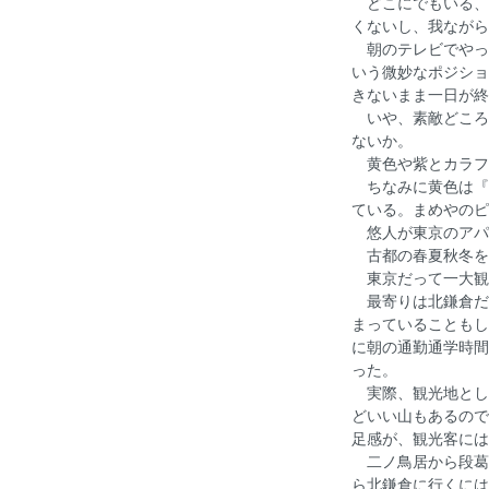
どこにでもいる、
くないし、我ながら
朝のテレビでやっ
いう微妙なポジショ
きないまま一日が終
いや、素敵どころ
ないか。
黄色や紫とカラフ
ちなみに黄色は『
ている。まめやのピ
悠人が東京のアパ
古都の春夏秋冬を
東京だって一大観
最寄りは北鎌倉だ
まっていることもし
に朝の通勤通学時間
った。
実際、観光地とし
どいい山もあるので
足感が、観光客には
二ノ鳥居から段葛
ら北鎌倉に行くには