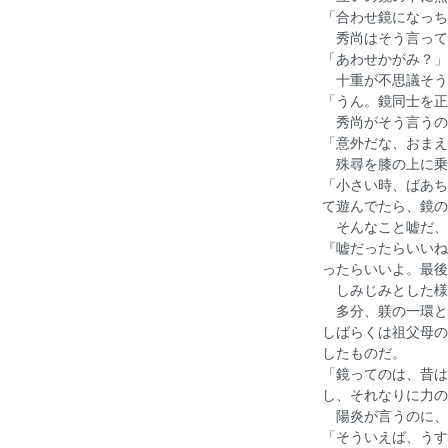
「合わせ鏡になっち
秀尚はそう言って
「あわせかがみ？」
十重が不思議そう
「うん。鏡同士を正
秀尚がそう言うの
「意外だな、おまえ
殊尋を膝の上に乗
「小さい時、ばあち
て遊んでたら、鏡の
そんなこと嘘だ、
『嘘だったらいいね
ったらいいよ。最後
しみじみとした様
多分、躾の一環と
しばらくは祖父母の
したものだ。
「鏡ってのは、昔は
し、それなりに力の
陽炎が言うのに、
「そういえば、うす