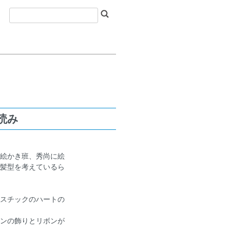
読み
絵かき班、秀尚に絵
髪型を考えているら
スチックのハートの
ンの飾りとリボンが