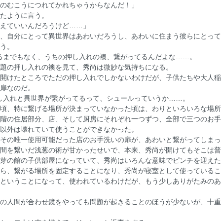
のむこうにつれてかれちゃうからなんだ！」
たように言う。
えていいんだろうけど……」
、自分にとって異世界はあわいだろうし、あわいに住まう彼らにとって
う。
るまでもなく、うちの押し入れの襖、繋がってるんだよな……。
題の押し入れの襖を見て、秀尚は微妙な気持ちになる。
開けたところでただの押し入れでしかないわけだが、子供たちや大人稲
扉なのだ。
し入れと異世界が繋がってるって、シュールっていうか……。
頃、特に繋げる場所が決まっていなかった頃は、わりといろいろな場所
階の住居部分、店、そして厨房にそれぞれ一つずつ、全部で三つのお手
以外は壊れていて使うことができなかった。
その唯一使用可能だった店のお手洗いの扉が、あわいと繋がってしまっ
間を繋いだ浅葱の術が甘かったせいで、本来、秀尚が開けてもそこは普
芽の館の子供部屋になっていて、秀尚はいろんな意味でピンチを迎えた
ら、繋がる場所を固定することになり、秀尚が寝室として使っているこ
ということになって、使われているわけだが、もう少しありがたみのあ
の人間が合わせ鏡をやっても問題が起きることのほうが少ないが、十重