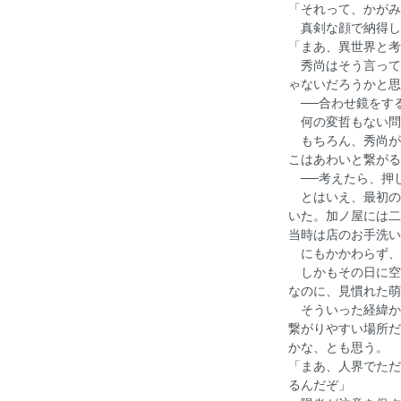
「それって、かがみ
真剣な顔で納得し
「まあ、異世界と考
秀尚はそう言って
ゃないだろうかと思
──合わせ鏡をす
何の変哲もない問
もちろん、秀尚が
こはあわいと繋がる
──考えたら、押
とはいえ、最初の
いた。加ノ屋には二
当時は店のお手洗い
にもかかわらず、
しかもその日に空
なのに、見慣れた萌
そういった経緯か
繋がりやすい場所だ
かな、とも思う。
「まあ、人界でただ
るんだぞ」