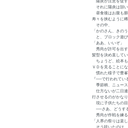
陽炎が注意を促す
それに陽炎は頷い
昼食後はお腹も膨
寿々を挟むように稀
その中、
「かのさん、きのう
と、ブロック遊び
「ああ、いいぞ」
秀尚が許可を出す
髪型を決め直してい
ちょうど、絵本も
ＶＤを見ることにな
慣れた様子で豊峯
『──で行われてい
季節柄、ニュース
仕方ないが二日連
行させるのがかなり
現に子供たちの目
──さあ、どうす
秀尚が作戦を練る
「人界の祭りは楽し
そう呟いたのは、