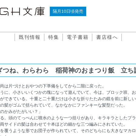
隔月10日頃発売
既刊情報
特集
電子書籍
書店様へ
ぎつね、わらわら 稲荷神のおまつり飯 立ち
尚は片づけとおやつの下準備をしてから二階に戻った。
うに、小さいいくつかの塊になって遊んでいて、今は、ブロック班、お
ができている。十重と二十重だけは小さな折りたたみの鏡を前に新しい
の髪がゴムで括られていて、なかなかにファンキーな髪型だった。
のかみがたがいい？」
る。頭のてっぺんに噴水のような一つ括りがあり、キラキラとしたプラ
両サイドの髪は合わせて十本ほどの細かな三つ編みにされていた。
を覆うような形でお団子が作られていて、そのどちらにも大きなマカロ