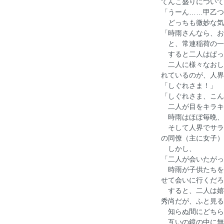
てんこ盛りについて
「うーん……甲乙つ
どっちも微妙な気
「時雨さんなら、お
と、常連稲荷の一
すると二人はぱっ
二人に様々なおしゃ
れているのが、人界
「しぐれさま！」
「しぐれさま、こん
二人が目をキラキ
時雨はほぼ毎晩、
そして人界でサラ
の同僚（主に女子）
しかし、
「二人が会いたがっ
時雨が子供たちを
せて会いに行くだろ
すると、二人は嬉
秀尚だが、ふと見る
知らぬ間にどちら
互いの鏡の中に無