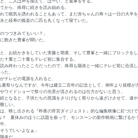
と、二人は声を揃えて、はーい、と返事をする。
てから、殊尋に続きを読み始める。
れて眠気を誘われることもあって、まだ赤ちゃんの寿々は一日の大半を
永と経寿の狐姿の二匹も丸くなって寝ていた。
のつづきみてもいい？」
に飽きた豊峯が聞いた。
と、お絵かきをしていた実藤と萌黄、そして豊峯と一緒にブロックをし
た十重と二十重もテレビ前に集合する。
読み終わったところだったので、殊尋も陽炎と一緒にテレビ前に合流し
った。
がテレビの電源を入れると、
る夏祭りなんですが、今年は建立二百年の記念として、例年より規模が
やワイドショーで祭りの光景が流されるのは仕方がないと思う。
続となると、子供たちの意識をさりげなく祭りから遠ざけさせて、速や
難しい。
は、映し出される『昨夜の宵宮ダイジェスト』的な編集映像に釘づけで
る？ 夏休みのほうに話題を振って、モンスーンの新作映画に繋げるか
中、
そうでいいよなぁ」
陽炎だ。