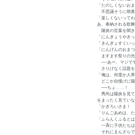
「たのしくないおま
不思議そうに萌黄
「楽しくないってわ
あ、奉納される歌舞
陽炎の言葉を聞き
「にんぎょうやきっ
「きんぎょすくいっ
「にんげんのおまつ
ますます祭りの光
──あー、マジで
さりげなく話題を
「俺は、何度か人界
どこか自慢げに陽
──ちょ……！
秀尚は陽炎を見て
をまったく見ていな
「かぎろいさま！ 
「りんごあめは、た
「ふらんくふるとは
一斉に子供たちは
それにまんざらで