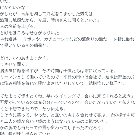
いた。
けがたいかな」
がしたが、言葉を濁して判定をごまかした秀尚は、
洒落に敏感だから、今度、時雨さんに聞くといいよ」
人の名前を上げる。
と顔をほころばせながら頷いた。
れ道具──リボンや、カチューシャなどの髪飾りの類だ──を折に触れ
で働いているその稲荷だ。
どは、いつあえますか？」
ラさせて聞く。
居酒屋に顔を出すが、その時間は子供たちは館に戻っている。
リーマンとして働いているので、平日の日中は会社で、週末は部屋の片
に悩み相談を兼ねて呼び出されたりしていて、結構忙しい様子だ。
てたよって伝えとくね。早いタイミングで、会いに来てくれると思う」
可愛がっているのは充分分かっているので、会いたがっていたと伝えれ
うと予想できたので、そう伝える。
しそうに笑って、やった、と互いの両手を合わせて喜ぶ。その様子を可
と二人の鏡が合わせ鏡のようになっているのに気づいた。
かの腕でも当たって位置が変わってしまったのだろう。
限に鏡が映し出されていた。