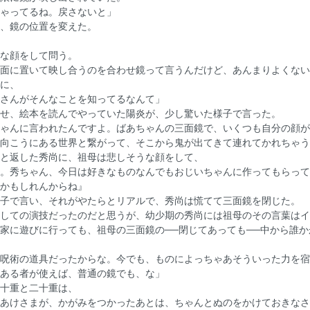
ゃってるね。戻さないと」
、鏡の位置を変えた。
な顔をして問う。
面に置いて映し合うのを合わせ鏡って言うんだけど、あんまりよくない
に、
さんがそんなことを知ってるなんて」
せ、絵本を読んでやっていた陽炎が、少し驚いた様子で言った。
ゃんに言われたんですよ。ばあちゃんの三面鏡で、いくつも自分の顔が
向こうにある世界と繋がって、そこから鬼が出てきて連れてかれちゃう
と返した秀尚に、祖母は悲しそうな顔をして、
。秀ちゃん、今日は好きなものなんでもおじいちゃんに作ってもらって
かもしれんからね』
子で言い、それがやたらとリアルで、秀尚は慌てて三面鏡を閉じた。
しての演技だったのだと思うが、幼少期の秀尚には祖母のその言葉はイ
家に遊びに行っても、祖母の三面鏡の──閉じてあっても──中から誰
呪術の道具だったからな。今でも、ものによっちゃあそういった力を宿
ある者が使えば、普通の鏡でも、な」
十重と二十重は、
あけさまが、かがみをつかったあとは、ちゃんとぬのをかけておきなさ