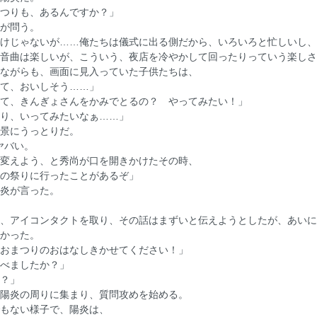
つりも、あるんですか？」
が問う。
けじゃないが……俺たちは儀式に出る側だから、いろいろと忙しいし、
音曲は楽しいが、こういう、夜店を冷やかして回ったりっていう楽しさ
ながらも、画面に見入っていた子供たちは、
て、おいしそう……」
て、きんぎょさんをかみでとるの？ やってみたい！」
り、いってみたいなぁ……」
景にうっとりだ。
ヤバい。
変えよう、と秀尚が口を開きかけたその時、
の祭りに行ったことがあるぞ」
炎が言った。
、アイコンタクトを取り、その話はまずいと伝えようとしたが、あいに
かった。
おまつりのおはなしきかせてください！」
べましたか？」
？」
陽炎の周りに集まり、質問攻めを始める。
もない様子で、陽炎は、