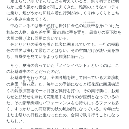
定まらない頭でそんなことを考えていると、祭り囃子とは明
らかに違う厳かな音楽が聞こえてきた。雅楽のようなメロディ
に乗り、煌びやかな和服を着た行列がゆっくりゆっくりとこち
らへ歩みを進めてくる。
まないたおび
中心にいるのは朱の色打ち掛けに金色の
俎板帯
を身につけた
おとこ
しゅう
和装の人物。傘を差す
男
衆
の肩に手を置き、黒塗りの高下駄を
大胆に投げ出し器用に歩いている。
色とりどりの浴衣を着た観客に囲まれていても、一行の極彩
色の世界は決して霞むことはない。その空間だけが淡い光を放
ち、白昼夢を見ているような錯覚に陥った。
そう、夏海の言っていた『メインイベント』というのは、こ
の花魁道中のことだったのだ。
花魁道中を行うのは、全国各地を旅して回っている大衆演劇
おうかざ
の劇団『
桜花座
』だ。毎年この季節になると桜花座は商店街近
すず
はら
くの
鈴
原
演芸場で一ヶ月ほど興行を打つ。その興行前に、お知
らせと顔見せを兼ねて花魁道中を行うのが恒例となっているの
だ。その豪華絢爛なパフォーマンスを心待ちにするファンも多
く、すっかりこの商店街の秋の風物詩になっている。今年はた
またま祭りの日程と重なったため、合同で執り行うことになっ
たらしい。