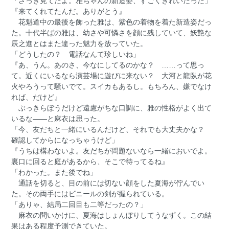
「さっき見てたよ。雅ちゃんの
新造
姿、すごくきれいだった」
『来てくれてたんだ。ありがとう』
花魁道中の最後を飾った雅は、紫色の着物を着た新造姿だっ
た。十代半ばの雅は、幼さや可憐さを顔に残していて、妖艶な
辰之進とはまた違った魅力を放っていた。
「どうしたの？ 電話なんて珍しいね」
『あ、うん。あのさ、今なにしてるのかな？ ……って思っ
て。近くにいるなら演芸場に遊びに来ない？ 大河と龍臥が花
火やろうって騒いでて。スイカもあるし。もちろん、嫌でなけ
れば、だけど』
ぶっきらぼうだけど遠慮がちな口調に、雅の性格がよく出て
いるな――と麻衣は思った。
「今、友だちと一緒にいるんだけど、それでも大丈夫かな？
確認してからになっちゃうけど」
『うちは構わないよ。友だちが問題ないなら一緒においでよ。
裏口に回ると庭があるから、そこで待ってるね』
「わかった。また後でね」
通話を切ると、目の前には切ない顔をした夏海が佇んでい
た。その両手にはビニールの剣が握られている。
「ありゃ、結局二回目も二等だったの？」
麻衣の問いかけに、夏海はしょんぼりしてうなずく。この結
果はある程度予測できていた。