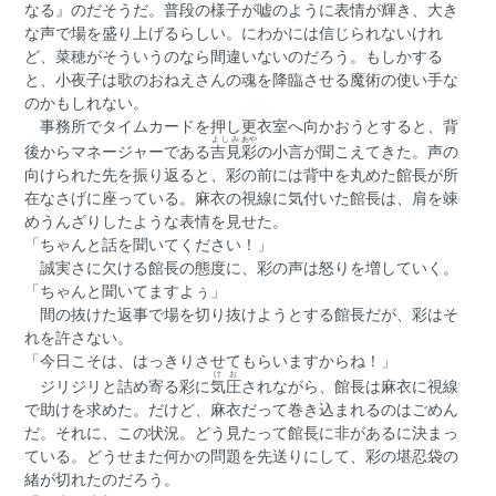
なる』のだそうだ。普段の様子が嘘のように表情が輝き、大き
な声で場を盛り上げるらしい。にわかには信じられないけれ
ど、菜穂がそういうのなら間違いないのだろう。もしかする
と、小夜子は歌のおねえさんの魂を降臨させる魔術の使い手な
のかもしれない。
事務所でタイムカードを押し更衣室へ向かおうとすると、背
よしみ
あや
後からマネージャーである
吉見
彩
の小言が聞こえてきた。声の
向けられた先を振り返ると、彩の前には背中を丸めた館長が所
在なさげに座っている。麻衣の視線に気付いた館長は、肩を竦
めうんざりしたような表情を見せた。
「ちゃんと話を聞いてください！」
誠実さに欠ける館長の態度に、彩の声は怒りを増していく。
「ちゃんと聞いてますよぅ」
間の抜けた返事で場を切り抜けようとする館長だが、彩はそ
れを許さない。
「今日こそは、はっきりさせてもらいますからね！」
けお
ジリジリと詰め寄る彩に
気圧
されながら、館長は麻衣に視線
で助けを求めた。だけど、麻衣だって巻き込まれるのはごめん
だ。それに、この状況。どう見たって館長に非があるに決まっ
ている。どうせまた何かの問題を先送りにして、彩の堪忍袋の
緒が切れたのだろう。