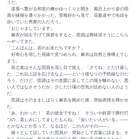
うだ。
楽屋へ繋がる和室の襖がゆっくりと開き、風呂上がり姿の団
員が縁側を通りかかった。背格好から見て、花魁道中で先頭を
歩いていた男衆の人だろう。
「おじゃましています」
麻衣が頭を下げて挨拶をすると、団員は興味深そうにこちら
へやってきた。
「こんばんは。若のお友だちですか？」
好奇心を宿した視線で見つめられ、麻衣は自然と身構えてし
まう。
辰之進はそんな団員を流し目で捉え、「さてね」とだけ返し
た。これ以上話を広げるなよ――という彼なりの予防線なのだ
ろう。だけど、団員はその意図に反してこの場を離れない。悪
い人ではなさそうだが、少しだけ場の空気が読めない人のよう
だ。
団員はそのまましばらく麻衣を眺めた後、突如表情を輝かせ
た。
「あ、わかった！ 若の彼女ですね！ そういや鈴原で興行打
つの、楽しみにしてましたもんね。『会いたい人がいる』――
とかなんとか言って。なるほど、この人がその――」
嬉々として話していた団員が、突如として言葉に詰まる。そ