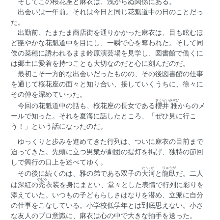
そしてこの桜花座と麻衣は、浅からぬ関係にある。
出会いは一年前。それは今日と同じ花魁道中の日のことだっ
た。
出勤前、たまたま商店街を通りかかった麻衣は、目も眩むほ
ど艶やかな花魁道中を目にし、一瞬で心を奪われた。そして同
僚の菜穂に誘われるまま鈴原演芸場を見学し、図書館で働くに
は郷土に愛着を持つことも大切なのだと心に刻んだのだ。
最初こそ一方的な出会いだったものの、その後図書館の仕事
を通じて桜花座の面々と知り合い、接していくうちに、徐々に
その仲を深めていった。
さくらい
みやび
今回の花魁道中の話も、桜花座の長女である
櫻井
雅
からのメ
ールで知った。それを夏海に話したところ、「ぜひ見に行こ
う！」という話になったのだ。
ゆっくりと歩みを進めてきた行列は、ついに麻衣の目前まで
迫ってきた。先頭に立つ男衆が劇団の提灯を掲げ、独特の節回
しで興行の口上を述べてゆく。
たいが
りゅうが
その後に続くのは、雅の弟である双子の
大河
と
龍臥
だ。二人
かむろ
は深紅の
禿
衣装を身にまとい、堂々とした表情で行列に彩りを
添えていた。いつもの子どもらしさはなりを潜め、立派に自分
の仕事をこなしている。小学校低学年とは到底思えない。小さ
な友人のプロ意識に、麻衣は心の中で大きな拍手を送った。