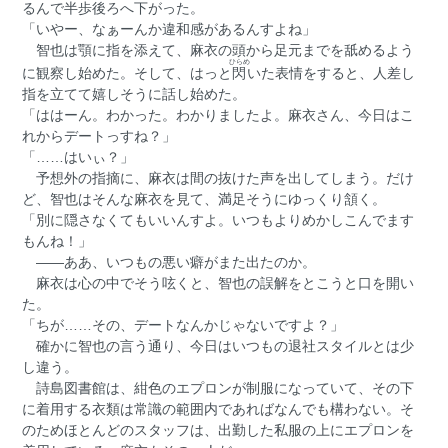
るんで半歩後ろへ下がった。
「いやー、なぁーんか違和感があるんすよね」
智也は顎に指を添えて、麻衣の頭から足元までを舐めるよう
ひらめ
に観察し始めた。そして、はっと
閃
いた表情をすると、人差し
指を立てて嬉しそうに話し始めた。
「ははーん。わかった。わかりましたよ。麻衣さん、今日はこ
れからデートっすね？」
「……はいぃ？」
予想外の指摘に、麻衣は間の抜けた声を出してしまう。だけ
ど、智也はそんな麻衣を見て、満足そうにゆっくり頷く。
「別に隠さなくてもいいんすよ。いつもよりめかしこんでます
もんね！」
――ああ、いつもの悪い癖がまた出たのか。
麻衣は心の中でそう呟くと、智也の誤解をとこうと口を開い
た。
「ちが……その、デートなんかじゃないですよ？」
確かに智也の言う通り、今日はいつもの退社スタイルとは少
し違う。
詩島図書館は、紺色のエプロンが制服になっていて、その下
に着用する衣類は常識の範囲内であればなんでも構わない。そ
のためほとんどのスタッフは、出勤した私服の上にエプロンを