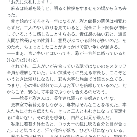
「お先に失礼します！」
麻衣は鈍感を装うと、明るく挨拶をすませその場から立ち去
った。
働き始めてそろそろ一年になるが、彩と館長の関係は相変わ
らずだ。二人のやり取りを見ていると、完全に上下関係が逆転
しているように感じることすらある。責任感の強い彩と、適当
人間な館長はその性質上、意見がぶつかる部分が多いのだ。そ
のため、ちょっとしたことがきっかけで言い争いが起きる。
――まぁ、言い争いとはいっても、彩が一方的に怒っているだ
けなのだけれど。
それでも、二人がいがみ合っている訳ではないのをスタッフ
全員が理解していた。いい加減そうに見える館長も、ここぞと
いうときは頼りになるし、彩も大事な局面では館長を立てる。
つまり、心の深い部分で二人はお互いを信頼しているのだ。だ
からこそ、安心して本音でぶつかり合えるのだろう。
――館長と彩さんは、長年連れ添った夫婦みたいだな。
更衣室で着替えをしながら、麻衣はそんなことを考えた。本
人たちにそれを伝えたら、きっと二人ともむきになって否定す
るに違いない。その姿を想像し、自然と口元が緩んだ。
私服に着替え終わると、ロッカーの鏡に映る自分と目が合っ
た。ふと気づくと、汗で化粧が落ち、ひどい顔になっている。
暦の上では秋でも、まだまだ夏は終わりそうにない。館内の