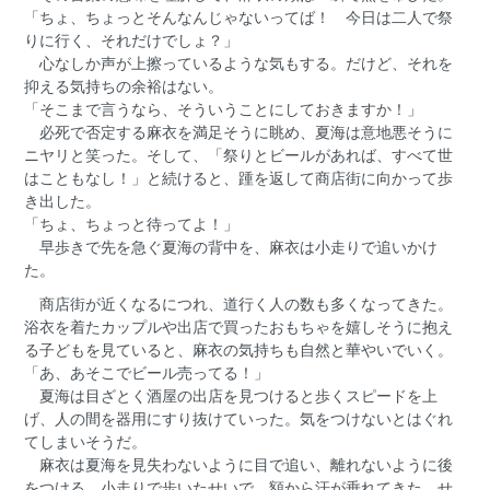
「ちょ、ちょっとそんなんじゃないってば！ 今日は二人で祭
りに行く、それだけでしょ？」
心なしか声が上擦っているような気もする。だけど、それを
抑える気持ちの余裕はない。
「そこまで言うなら、そういうことにしておきますか！」
必死で否定する麻衣を満足そうに眺め、夏海は意地悪そうに
ニヤリと笑った。そして、「祭りとビールがあれば、すべて世
はこともなし！」と続けると、踵を返して商店街に向かって歩
き出した。
「ちょ、ちょっと待ってよ！」
早歩きで先を急ぐ夏海の背中を、麻衣は小走りで追いかけ
た。
商店街が近くなるにつれ、道行く人の数も多くなってきた。
浴衣を着たカップルや出店で買ったおもちゃを嬉しそうに抱え
る子どもを見ていると、麻衣の気持ちも自然と華やいでいく。
「あ、あそこでビール売ってる！」
夏海は目ざとく酒屋の出店を見つけると歩くスピードを上
げ、人の間を器用にすり抜けていった。気をつけないとはぐれ
てしまいそうだ。
麻衣は夏海を見失わないように目で追い、離れないように後
をつける。小走りで歩いたせいで、額から汗が垂れてきた。せ