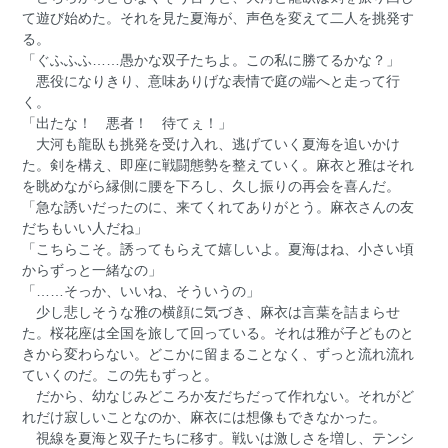
て遊び始めた。それを見た夏海が、声色を変えて二人を挑発す
る。
「ぐふふふ……愚かな双子たちよ。この私に勝てるかな？」
悪役になりきり、意味ありげな表情で庭の端へと走って行
く。
「出たな！ 悪者！ 待てぇ！」
大河も龍臥も挑発を受け入れ、逃げていく夏海を追いかけ
た。剣を構え、即座に戦闘態勢を整えていく。麻衣と雅はそれ
を眺めながら縁側に腰を下ろし、久し振りの再会を喜んだ。
「急な誘いだったのに、来てくれてありがとう。麻衣さんの友
だちもいい人だね」
「こちらこそ。誘ってもらえて嬉しいよ。夏海はね、小さい頃
からずっと一緒なの」
「……そっか、いいね、そういうの」
少し悲しそうな雅の横顔に気づき、麻衣は言葉を詰まらせ
た。桜花座は全国を旅して回っている。それは雅が子どものと
きから変わらない。どこかに留まることなく、ずっと流れ流れ
ていくのだ。この先もずっと。
だから、幼なじみどころか友だちだって作れない。それがど
れだけ寂しいことなのか、麻衣には想像もできなかった。
視線を夏海と双子たちに移す。戦いは激しさを増し、テンシ