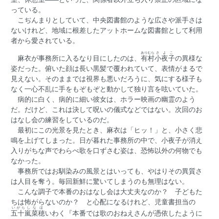
っている。
こぢんまりとしていて、中央図書館のような広さや派手さは
ないけれど、地域に根差したアットホームな図書館として利用
者から愛されている。
ありむら
さよこ
麻衣が事務所に入るなり目にしたのは、
有村
小夜子
の異様な
姿だった。俯いた顔は長い黒髪で覆われていて、表情がまるで
見えない。そのままでは視界も悪いだろうに、気にする様子も
なく一心不乱に手をもぞもぞと動かして独り言を呟いていた。
病的に白く、病的に細い彼女は、ホラー映画の幽霊のよう
だ。だけど、これは決して呪いの儀式などではない。次回のお
はなし会の練習をしているのだ。
最初にこの光景を見たとき、麻衣は「ヒッ！」と、小さく悲
鳴を上げてしまった。日が暮れた事務所の中で、小夜子が消え
入りがちな声でわらべ歌を口ずさむ姿は、恐怖以外の何物でも
なかった。
事務所ではお馴染みの風景とはいっても、やはりその異質さ
は人目を奪う。毎回新鮮に驚いてしまうのも無理はない。
こんな調子で本番のおはなし会は大丈夫なのか？ 子どもた
ちは怖がらないのか？ と心配になるけれど、児童書担当の
いがらし
なほ
五十嵐
菜穂
いわく『本番では歌のおねえさんが憑依したように