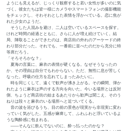
ようにも見えるが、じっくり観察すると若い女性が多いのに気
づく。彼女たちは皆一様にカメラやスマートフォンの撮影機能
をチェックし、そわそわとした表情を浮かべている。恋に焦が
れた少女のようだ。
そうした人混みを避け、二人は空いているスペースを探す。
けれど時間の経過とともに、さらに人が増え続けていく。結
局、陣取ることができたのは、商店街の外れのアーケードの終
わり部分だった。それでも、一番前に並べたのだから充分に特
等席だろう。
「そろそろかな？」
夏海の言葉に、麻衣の表情が硬くなる。なぜそうなったの
か、その理由は自分でもわからない。ただ、無性に息が苦しく
なった。呼吸の仕方を忘れてしまったみたいに。
時を同じくして、遠くで歓声が沸き上がる。その瞬間、弾か
れたように麻衣は声のする方向を向いた。今いる場所とは反対
側、ちょうど商店街の始まるあたりから歓声は聞こえ、そのう
ねりは段々と麻衣のいる場所へと近づいてくる。
音の波を浴びるうち、目の前の景色が現実から非現実に変わ
っていく気がした。五感が麻痺して、ふわふわと浮いているよ
うな陶酔感に包まれる。
――そんなに飲んでないのに、酔っ払ったのかな？