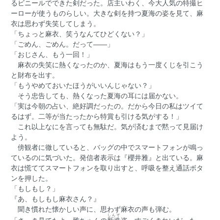
るビニールでできた剣だった。店主いわく、今大人気の特撮ヒ
ーローが使うものらしい。大きな剣を持つ夏海の姿を見て、麻
衣は思わず失笑してしまう。
「ちょっと麻衣、笑うなんてひどくない？」
「ごめん、ごめん。だって――」
「おじさん、もう一回！」
麻衣の失笑に熱くなったのか、夏海はもう一度くじを引こう
と財布を出す。
「もうやめておいたほうがいいんじゃない？」
そう忠告しても、熱くなった夏海の耳には届かない。
「実は今朝の占い、絶好調だったの。だから今日の私はツイて
るはず。二等が当たったから特賞も引ける気がする！」
これ以上なにを言っても無駄だ。気が済むまで黙って見届け
よう。
傍観者に徹していると、バッグの中でスマートフォンが鳴っ
ているのに気づいた。発信者表示は『櫻井雅』と出ている。麻
衣は慌ててスマートフォンを取り出すと、呼吸を整え通話ボタ
ンを押した。
「もしもし？」
『あ、もしもし麻衣さん？』
聞き慣れた懐かしい声に、思わず麻衣の声も弾む。
しんぞ