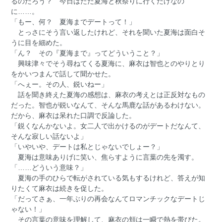
るのだろう？ 今日はただ夏海と秋祭りに行くだけなの
に……。
「もー、何？ 夏海までデートって！」
とっさにそう言い返したけれど、それを聞いた夏海は面白そ
うに目を細めた。
「ん？ その『夏海まで』ってどういうこと？」
興味津々でそう尋ねてくる夏海に、麻衣は智也とのやりとり
をかいつまんで話して聞かせた。
「へぇー。その人、鋭いねー」
話を聞き終えた夏海の感想は、麻衣の考えとは正反対なもの
だった。智也が鋭いなんて、そんな馬鹿な話があるわけない。
だから、麻衣は呆れた口調で反論した。
「鋭くなんかないよ。女二人で出かけるのがデートだなんて、
そんな寂しい話ないよ」
「いやいや、デートは私とじゃないでしょー？」
夏海は意味ありげに笑い、焦らすように言葉の先を濁す。
「……どういう意味？」
夏海の手のひらで転がされている気もするけれど、答えが知
りたくて麻衣は続きを促した。
「だってさぁ、一年ぶりの再会なんてロマンチックなデートじ
ゃない！」
その言葉の意味を理解して、麻衣の頬は一瞬で熱を帯びた。