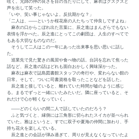
呟く。兄姉の仲の良さを目の当たりにして、麻衣はクスクスと
声を出して笑った。
「いや、笑い事じゃないよ。反抗期かな？」
「二人は、――というか桜花座の人たちって仲良しですよね」
麻衣の口からこぼれ出た言葉に、辰之進はまんざらでもない
表情を浮かべた。辰之進にとってこの劇団は、人生のすべてで
もある大切なものなのだ。
そうして二人はこの一年にあった出来事を思い思いに話し
た。
巡業先で見た驚きの風習や食べ物の話。台詞を忘れて焦った
話など、辰之進の話はどれも面白おかしく興味深かった。
麻衣は麻衣で誌島図書館スタッフの奇行や、変わらない館の
日常。そして、ついに司書資格を取ったことなどを話した。
辰之進と接していると、離れていた時間が嘘のように感じ
る。まるでずっと一緒にいたみたいだ。隣に座っていると、そ
れだけで心が軽くなっていく。
――どのくらいの間二人で話していたのだろう？
ふと気づくと、縁側には三角形に切られたスイカが並べられ
ていた。雅はというと、すでに双子や夏海の仲間に加わり、手
持ち花火を楽しんでいる。
辰之進との会話が弾み過ぎて、周りが見えなくなっていたよ