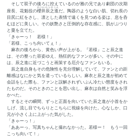
そして双子の後ろに控えているのが雅の兄であり劇団の次期
さくらい
たつ
の
しん
座長、花魁役の
櫻井
辰
之
進
だ。陶器のような白い肌、切れ長の
目尻に紅をさし、凛とした表情で遠くを見つめる姿は、息を呑
むほどに美しい。その妖艶さと圧倒的な存在感に、肌がぷつり
と粟を立てた。
「きゃーっ！ 若様！」
「若様、こっち向いてぇ！」
麻衣の後ろから、黄色い声が上がる。『若様』こと辰之進
は、その整った容姿ゆえ、熱狂的なファンが多い。その中に
は、辰之進に近づこうと画策する厄介なファンもいる。
辰之進自身もその危険性を充分理解していて、ファンとの距
離感はなにかと気を遣っているらしい。麻衣と辰之進が初めて
会話をした際も、ファンと誤解されずいぶん冷たい態度をされ
たものだ。そのときのことを思い出し、麻衣は自然と笑みを浮
かべた。
するとその瞬間、ずっと正面を向いていた辰之進が小首をか
しげ、流し目でちらりとこちらに視線を向けた。心なしか、口
元が小さく上に上がった気がした。
「きゃーっ！」
「ああーっ、写真ちゃんと撮れなかった。若様ー！ もう一回
こっち向いて！」