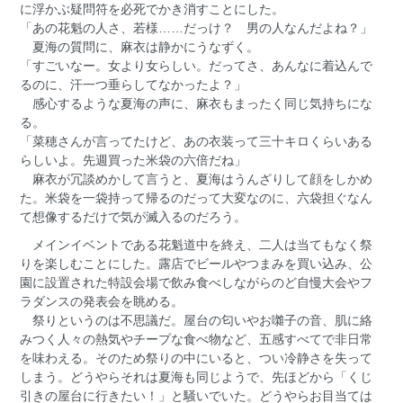
に浮かぶ疑問符を必死でかき消すことにした。
「あの花魁の人さ、若様……だっけ？ 男の人なんだよね？」
夏海の質問に、麻衣は静かにうなずく。
「すごいなー。女より女らしい。だってさ、あんなに着込んで
るのに、汗一つ垂らしてなかったよ？」
感心するような夏海の声に、麻衣もまったく同じ気持ちにな
る。
「菜穂さんが言ってたけど、あの衣装って三十キロくらいある
らしいよ。先週買った米袋の六倍だね」
麻衣が冗談めかして言うと、夏海はうんざりして顔をしかめ
た。米袋を一袋持って帰るのだって大変なのに、六袋担ぐなん
て想像するだけで気が滅入るのだろう。
メインイベントである花魁道中を終え、二人は当てもなく祭
りを楽しむことにした。露店でビールやつまみを買い込み、公
園に設置された特設会場で飲み食べしながらのど自慢大会やフ
ラダンスの発表会を眺める。
祭りというのは不思議だ。屋台の匂いやお囃子の音、肌に絡
みつく人々の熱気やチープな食べ物など、五感すべてで非日常
を味わえる。そのため祭りの中にいると、つい冷静さを失って
しまう。どうやらそれは夏海も同じようで、先ほどから「くじ
引きの屋台に行きたい！」と騒いでいた。どうやらお目当ては