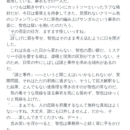
着用している。麻衣もその一人だ。
いつもは動きやすいジーパンにカットソーといったラフな格
好だが、今日は着替えを持参してきた。見慣れないクリーム色
のシフォンワンピースに茶色の編み上げサンダルという麻衣の
姿に、智也は疑いを抱いたのだろう。
「その否定の仕方、ますます怪しいっすね」
いぶか
訝
しげに眉を寄せ、智也はそのまま考え込むように口を閉ざ
した。
これは出会った日から変わらない、智也の悪い癖だ。ミステ
リー小説を愛する彼は、虚構と現実の区別ができていない。そ
のため、日常の中にしばしば謎と事件を求める傾向があるの
だ。
『謎と事件』――というと聞こえはいいかもしれないが、実
際問題、それはただの邪推に過ぎない。そうして拡大解釈をし
た結果、とんでもない迷推理を導き出すのが智也の常なのだ。
気の毒そうな視線を送る麻衣を気にも留めず、智也はゆっく
りと視線を上げた。
「……まぁでも、人の恋路を邪魔するなんて無粋な真似はよく
ないっすね。大丈夫、誰にも口外しませんよ。だから、そ
の……楽しんできてくださいね、デート」
含み笑いを浮かべると、智也は事務所へと続く扉に手をかけ
た。