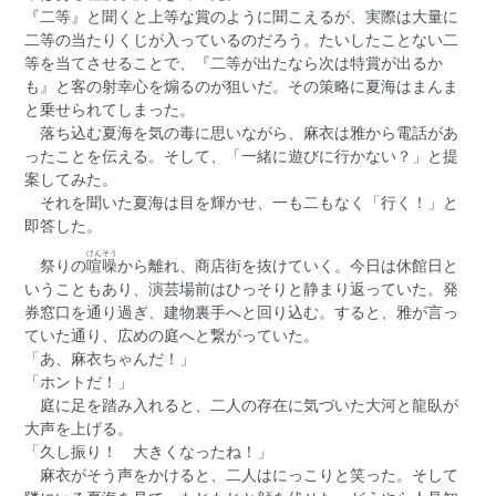
『二等』と聞くと上等な賞のように聞こえるが、実際は大量に
二等の当たりくじが入っているのだろう。たいしたことない二
等を当てさせることで、『二等が出たなら次は特賞が出るか
も』と客の射幸心を煽るのが狙いだ。その策略に夏海はまんま
と乗せられてしまった。
落ち込む夏海を気の毒に思いながら、麻衣は雅から電話があ
ったことを伝える。そして、「一緒に遊びに行かない？」と提
案してみた。
それを聞いた夏海は目を輝かせ、一も二もなく「行く！」と
即答した。
けんそう
祭りの
喧噪
から離れ、商店街を抜けていく。今日は休館日と
いうこともあり、演芸場前はひっそりと静まり返っていた。発
券窓口を通り過ぎ、建物裏手へと回り込む。すると、雅が言っ
ていた通り、広めの庭へと繋がっていた。
「あ、麻衣ちゃんだ！」
「ホントだ！」
庭に足を踏み入れると、二人の存在に気づいた大河と龍臥が
大声を上げる。
「久し振り！ 大きくなったね！」
麻衣がそう声をかけると、二人はにっこりと笑った。そして