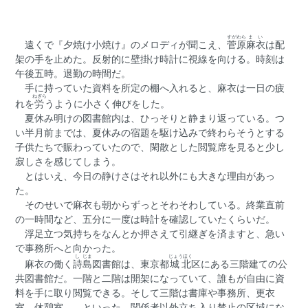
すがわら
まい
遠くで『夕焼け小焼け』のメロディが聞こえ、
菅原
麻衣
は配
架の手を止めた。反射的に壁掛け時計に視線を向ける。時刻は
午後五時。退勤の時間だ。
手に持っていた資料を所定の棚へ入れると、麻衣は一日の疲
ねぎら
れを
労
うように小さく伸びをした。
夏休み明けの図書館内は、ひっそりと静まり返っている。つ
い半月前までは、夏休みの宿題を駆け込みで終わらそうとする
子供たちで賑わっていたので、閑散とした閲覧席を見ると少し
寂しさを感じてしまう。
とはいえ、今日の静けさはそれ以外にも大きな理由があっ
た。
そのせいで麻衣も朝からずっとそわそわしている。終業直前
の一時間など、五分に一度は時計を確認していたくらいだ。
浮足立つ気持ちをなんとか押さえて引継ぎを済ますと、急い
で事務所へと向かった。
し
じま
じょうほく
麻衣の働く
詩
島
図書館は、東京都
城北
区にある三階建ての公
共図書館だ。一階と二階は開架になっていて、誰もが自由に資
料を手に取り閲覧できる。そして三階は書庫や事務所、更衣
室、休憩室――といった、関係者以外立ち入り禁止の区域にな