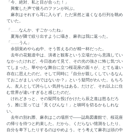
「今、絶対、私と目が合った！」
興奮した声で後ろのファンが叫ぶ。
麻衣はそれすら耳に入らず、ただ呆然と遠くなる行列を眺め
ていた。
「……なんか、すごかったね」
夏海が隣で絞り出すように囁き、麻衣は我に返った。
「……うん」
余韻覚めやらぬ中、そう答えるのが精一杯だった。
去年の花魁道中は、演者と観客という立場だから意識してい
なかったけれど、今日改めて見て、その光の強さに怖じ気づい
てしまった。華やかな舞台に立つ桜花座の面々が、とても遠い
存在に思えたのだ。そして同時に『自分が親しくしているなん
ておこがましいのではないか？』という疑問がわいた。もちろ
ん、友人として誇らしい気持ちはある。だけど、それ以上に住
む世界が違いすぎると感じたのだ。
けれどきっと、その疑問を投げかけたら辰之進は怒るだろ
う。雅に至っては「見くびんな！」と啖呵を切るかもしれな
い。
去年の別れ際、麻衣はこの場所で――誌島図書館で、桜花座
の帰りを待つと約束した。だから、くだらない憶測をしたり、
自分を卑下したりするのはやめよう。そう考えて麻衣は頭の中