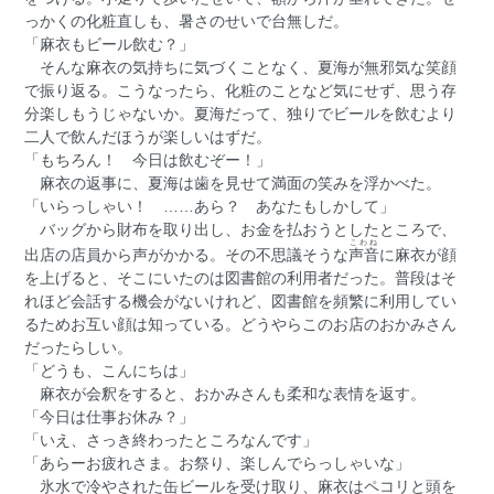
っかくの化粧直しも、暑さのせいで台無しだ。
「麻衣もビール飲む？」
そんな麻衣の気持ちに気づくことなく、夏海が無邪気な笑顔
で振り返る。こうなったら、化粧のことなど気にせず、思う存
分楽しもうじゃないか。夏海だって、独りでビールを飲むより
二人で飲んだほうが楽しいはずだ。
「もちろん！ 今日は飲むぞー！」
麻衣の返事に、夏海は歯を見せて満面の笑みを浮かべた。
「いらっしゃい！ ……あら？ あなたもしかして」
バッグから財布を取り出し、お金を払おうとしたところで、
こわね
出店の店員から声がかかる。その不思議そうな
声音
に麻衣が顔
を上げると、そこにいたのは図書館の利用者だった。普段はそ
れほど会話する機会がないけれど、図書館を頻繁に利用してい
るためお互い顔は知っている。どうやらこのお店のおかみさん
だったらしい。
「どうも、こんにちは」
麻衣が会釈をすると、おかみさんも柔和な表情を返す。
「今日は仕事お休み？」
「いえ、さっき終わったところなんです」
「あらーお疲れさま。お祭り、楽しんでらっしゃいな」
氷水で冷やされた缶ビールを受け取り、麻衣はペコリと頭を