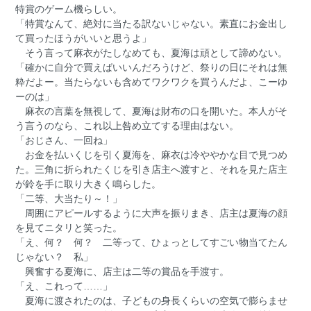
特賞のゲーム機らしい。
「特賞なんて、絶対に当たる訳ないじゃない。素直にお金出し
て買ったほうがいいと思うよ」
そう言って麻衣がたしなめても、夏海は頑として諦めない。
「確かに自分で買えばいいんだろうけど、祭りの日にそれは無
粋だよー。当たらないも含めてワクワクを買うんだよ、こーゆ
ーのは」
麻衣の言葉を無視して、夏海は財布の口を開いた。本人がそ
う言うのなら、これ以上咎め立てする理由はない。
「おじさん、一回ね」
お金を払いくじを引く夏海を、麻衣は冷ややかな目で見つめ
た。三角に折られたくじを引き店主へ渡すと、それを見た店主
が鈴を手に取り大きく鳴らした。
「二等、大当たり～！」
周囲にアピールするように大声を振りまき、店主は夏海の顔
を見てニタリと笑った。
「え、何？ 何？ 二等って、ひょっとしてすごい物当てたん
じゃない？ 私」
興奮する夏海に、店主は二等の賞品を手渡す。
「え、これって……」
夏海に渡されたのは、子どもの身長くらいの空気で膨らませ