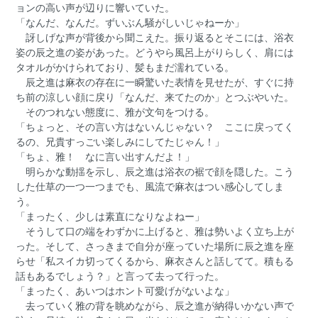
ョンの高い声が辺りに響いていた。
「なんだ、なんだ。ずいぶん騒がしいじゃねーか」
訝しげな声が背後から聞こえた。振り返るとそこには、浴衣
姿の辰之進の姿があった。どうやら風呂上がりらしく、肩には
タオルがかけられており、髪もまだ濡れている。
辰之進は麻衣の存在に一瞬驚いた表情を見せたが、すぐに持
ち前の涼しい顔に戻り「なんだ、来てたのか」とつぶやいた。
そのつれない態度に、雅が文句をつける。
「ちょっと、その言い方はないんじゃない？ ここに戻ってく
るの、兄貴すっごい楽しみにしてたじゃん！」
「ちょ、雅！ なに言い出すんだよ！」
明らかな動揺を示し、辰之進は浴衣の裾で顔を隠した。こう
した仕草の一つ一つまでも、風流で麻衣はつい感心してしま
う。
「まったく、少しは素直になりなよねー」
そうして口の端をわずかに上げると、雅は勢いよく立ち上が
った。そして、さっきまで自分が座っていた場所に辰之進を座
らせ「私スイカ切ってくるから、麻衣さんと話してて。積もる
話もあるでしょう？」と言って去って行った。
「まったく、あいつはホント可愛げがないよな」
去っていく雅の背を眺めながら、辰之進が納得いかない声で