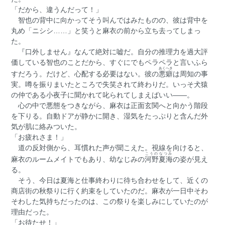
「だから、違うんだって！」
智也の背中に向かってそう叫んではみたものの、彼は背中を
丸め「ニシシ……」と笑うと麻衣の前から立ち去ってしまっ
た。
『口外しません』なんて絶対に嘘だ。自分の推理力を過大評
価している智也のことだから、すぐにでもペラペラと言いふら
あくへき
すだろう。だけど、心配する必要はない。彼の
悪癖
は周知の事
実。噂を振りまいたところで失笑されて終わりだ。いっそ犬猿
の仲である小夜子に聞かれて叱られてしまえばいい――。
心の中で悪態をつきながら、麻衣は正面玄関へと向かう階段
を下りる。自動ドアが静かに開き、湿気をたっぷりと含んだ外
気が肌に絡みついた。
「お疲れさま！」
道の反対側から、耳慣れた声が聞こえた。視線を向けると、
こうの
なつみ
麻衣のルームメイトでもあり、幼なじみの
河野
夏海
の姿が見え
る。
そう、今日は夏海と仕事終わりに待ち合わせをして、近くの
商店街の秋祭りに行く約束をしていたのだ。麻衣が一日中そわ
そわした気持ちだったのは、この祭りを楽しみにしていたのが
理由だった。
「お待たせ！」