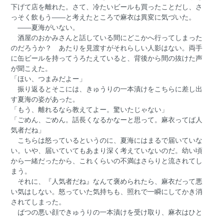
下げて店を離れた。さて、冷たいビールも買ったことだし、さ
っそく飲もう――と考えたところで麻衣は異変に気づいた。
――夏海がいない。
酒屋のおかみさんと話している間にどこかへ行ってしまった
のだろうか？ あたりを見渡すがそれらしい人影はない。両手
に缶ビールを持ってうろたえていると、背後から間の抜けた声
が聞こえた。
「ほい、つまみだよー」
振り返るとそこには、きゅうりの一本漬けをこちらに差し出
す夏海の姿があった。
「もう、離れるなら教えてよー。驚いたじゃない」
「ごめん、ごめん。話長くなるかなーと思って。麻衣ってば人
気者だね」
こちらは怒っているというのに、夏海にはまるで届いていな
い。いや、届いていてもあまり深く考えていないのだ。幼い頃
から一緒だったから、これくらいの不満はさらりと流されてし
まう。
それに、『人気者だね』なんて褒められたら、麻衣だって悪
い気はしない。怒っていた気持ちも、照れで一瞬にしてかき消
されてしまった。
ばつの悪い顔できゅうりの一本漬けを受け取り、麻衣はひと