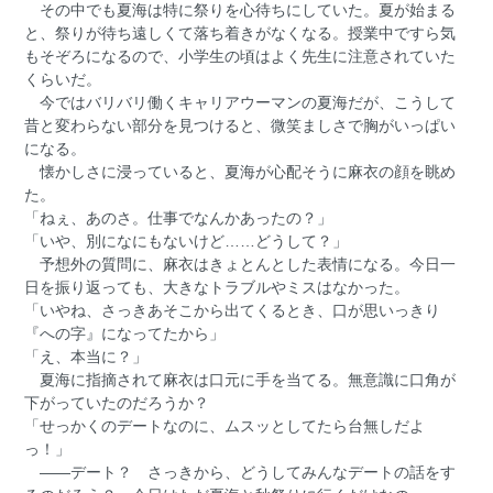
その中でも夏海は特に祭りを心待ちにしていた。夏が始まる
と、祭りが待ち遠しくて落ち着きがなくなる。授業中ですら気
もそぞろになるので、小学生の頃はよく先生に注意されていた
くらいだ。
今ではバリバリ働くキャリアウーマンの夏海だが、こうして
昔と変わらない部分を見つけると、微笑ましさで胸がいっぱい
になる。
懐かしさに浸っていると、夏海が心配そうに麻衣の顔を眺め
た。
「ねぇ、あのさ。仕事でなんかあったの？」
「いや、別になにもないけど……どうして？」
予想外の質問に、麻衣はきょとんとした表情になる。今日一
日を振り返っても、大きなトラブルやミスはなかった。
「いやね、さっきあそこから出てくるとき、口が思いっきり
『への字』になってたから」
「え、本当に？」
夏海に指摘されて麻衣は口元に手を当てる。無意識に口角が
下がっていたのだろうか？
「せっかくのデートなのに、ムスッとしてたら台無しだよ
っ！」
――デート？ さっきから、どうしてみんなデートの話をす