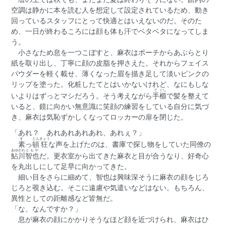
空調は静かに本を読む人を想定して設定されているため、動き
回っているスタッフにとって快適とはいえないのだ。そのた
め、一日が終わるころには顔も体も汗でベタベタになってしま
う。
小さなため息を一つこぼすと、麻衣はポーチからあぶらとり
紙を取り出し、丁寧に顔の皮脂を押さえた。それからフェイス
パウダーを軽く載せ、薄くなった眉を描き足して淡いピンクの
リップを塗った。化粧したてとはいかないけれど、なにもしな
て
ぐし
いよりはずっとマシだろう。そう考えながら
手
櫛
で髪を整えて
いると、鏡に向かい無意識に笑顔の練習をしている自分に気づ
き、麻衣は気恥ずかしくなってロッカーの扉を閉じた。
「あれ？ あれあれあれあれ、あれぇ？」
す
とん
きょう
素
っ
頓
狂
な声を上げたのは、書庫で探し物をしていた同僚の
あゆかわ
ともや
鮎川
智也
だ。更衣室から出てきた麻衣と目が合うなり、好奇心
を丸出しにして足早に向かってきた。
細い目をさらに細めて、智也は興味深そうに麻衣の顔をじろ
じろと覗き込む。そこに遠慮や気遣いなどはない。もちろん、
異性としての距離感など皆無だ。
「な、なんですか？」
息が麻衣の顔にかかりそうなほど顔を近づけられ、麻衣はひ