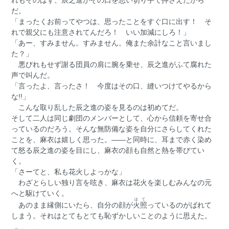
れもそのはず、辰之進がその口を思い切り手で押さえたから
だ。
「まったくお前ってやつは、思ったことをすぐ口に出す！ そ
れで親父にも注意されてんだろ！ いい加減にしろ！」
「あー、すみません。すみません。俺また余計なこと言いまし
た？」
悪びれもせず謝る団員の肩に腕を乗せ、辰之進がふて腐れた
声で叫んだ。
「言ったよ、言ったさ！ 今度はその口、縫いつけてやるから
な!!」
こんな取り乱した辰之進の姿を見るのは初めてだ。
そして二人は同じ劇団のメンバーとして、心から信頼を寄せ合
っているのだろう。そんな無防備な姿を自分にさらしてくれた
ことを、麻衣は嬉しく思った。――と同時に、耳まで赤く染め
て怒る辰之進の姿を目にし、麻衣の顔も自然と熱を帯びてい
く。
「さーてと、私も花火しよっかな」
わざとらしい独り言を呟き、麻衣は花火を楽しむみんなの元
へと駆けていく。
ほて
あのまま縁側にいたら、自分の顔が
火照
っているのがばれて
しまう。それはとてもとても恥ずかしいことのように思えた。