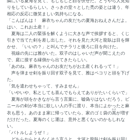
隣にいる夏海を見て、もじもじと顔を伏せた。どうやら人見知
りをしているらしい。さっきの堂々とした禿の姿とは違う、年
相応の反応に微笑ましい気持ちになる。
「こんばんは！ 麻衣ちゃんの友だちの夏海おねえさんだよ。
はい、これお土産！」
夏海は二人の緊張を解くように大きな声で挨拶すると、くじ
引きで当てた剣を差し出した。それを見た大河と龍臥は目を輝
かせ、「いいの？」と叫んでチラリと後ろに目を向けた。
視線の先には雅がいた。双子のはしゃいだ声が聞こえたの
で、庭に接する縁側から出てきたらしい。
「あのね、麻衣ちゃんのお友だちがお土産くれるって！」
声を弾ませ剣を振り回す双子を見て、雅はペコリと頭を下げ
た。
「気を遣わせちゃって、すみません」
「いやいや、私としても喜んでもらえてありがたいくらいで」
夏海が頭をかきながら言う言葉に、嘘偽りはないだろう。ビ
ニールの剣が本当に欲しい人の手に渡り、本当によかったと麻
かさ
衣も思う。あのまま家に帰っていたら、家のゴミ袋の
嵩
が増す
だけだった。夏海のくじ運は、意外と悪くないのかもしれな
い。
「バトルしようぜ！」
どちらからともなくそう言うと、大河と龍臥は剣を振り回し