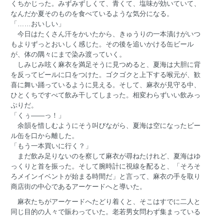
くちかじった。みずみずしくて、青くて、塩味が効いていて、
なんだか夏そのものを食べているような気分になる。
「……おいしい」
今日はたくさん汗をかいたから、きゅうりの一本漬けがいつ
もよりずっとおいしく感じた。その後を追いかける缶ビール
が、体の隅々にまで染み渡っていく。
しみじみ呟く麻衣を満足そうに見つめると、夏海は大胆に背
を反ってビールに口をつけた。ゴクゴクと上下する喉元が、歓
喜に舞い踊っているように見える。そして、麻衣が見守る中、
ひとくちですべて飲み干してしまった。相変わらずいい飲みっ
ぷりだ。
「くぅ――っ！」
余韻を惜しむようにそう叫びながら、夏海は空になったビー
ル缶を口から離した。
「もう一本買いに行く？」
まだ飲み足りないのを察して麻衣が尋ねたけれど、夏海はゆ
っくりと首を振った。そして腕時計に視線を配ると、「そろそ
ろメインイベントが始まる時間だ」と言って、麻衣の手を取り
商店街の中心であるアーケードへと導いた。
麻衣たちがアーケードへたどり着くと、そこはすでに二人と
同じ目的の人々で賑わっていた。老若男女問わず集まっている