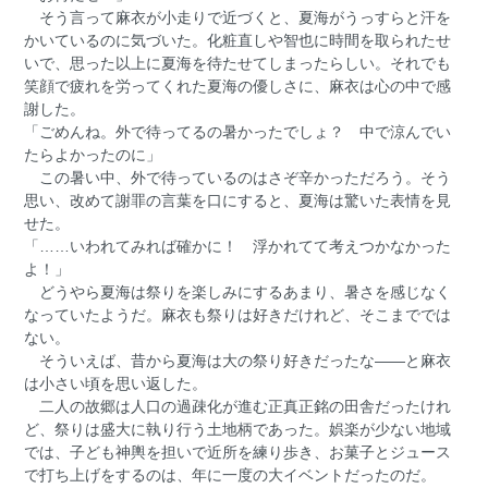
そう言って麻衣が小走りで近づくと、夏海がうっすらと汗を
かいているのに気づいた。化粧直しや智也に時間を取られたせ
いで、思った以上に夏海を待たせてしまったらしい。それでも
笑顔で疲れを労ってくれた夏海の優しさに、麻衣は心の中で感
謝した。
「ごめんね。外で待ってるの暑かったでしょ？ 中で涼んでい
たらよかったのに」
この暑い中、外で待っているのはさぞ辛かっただろう。そう
思い、改めて謝罪の言葉を口にすると、夏海は驚いた表情を見
せた。
「……いわれてみれば確かに！ 浮かれてて考えつかなかった
よ！」
どうやら夏海は祭りを楽しみにするあまり、暑さを感じなく
なっていたようだ。麻衣も祭りは好きだけれど、そこまででは
ない。
そういえば、昔から夏海は大の祭り好きだったな――と麻衣
は小さい頃を思い返した。
二人の故郷は人口の過疎化が進む正真正銘の田舎だったけれ
ど、祭りは盛大に執り行う土地柄であった。娯楽が少ない地域
では、子ども神輿を担いで近所を練り歩き、お菓子とジュース
で打ち上げをするのは、年に一度の大イベントだったのだ。